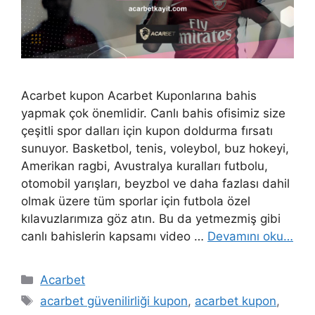
Acarbet kupon Acarbet Kuponlarına bahis
yapmak çok önemlidir. Canlı bahis ofisimiz size
çeşitli spor dalları için kupon doldurma fırsatı
sunuyor. Basketbol, ​​tenis, voleybol, buz hokeyi,
Amerikan ragbi, Avustralya kuralları futbolu,
otomobil yarışları, beyzbol ve daha fazlası dahil
olmak üzere tüm sporlar için futbola özel
kılavuzlarımıza göz atın. Bu da yetmezmiş gibi
canlı bahislerin kapsamı video …
Devamını oku…
Kategoriler
Acarbet
Etiketler
acarbet güvenilirliği kupon
,
acarbet kupon
,