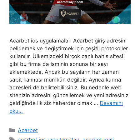
Acarbet ios uygulamaları Acarbet giriş adresini
belirlemek ve değiştirmek için çeşitli protokoller
kullanılır. Ülkemizdeki birçok canlı bahis sitesi
gibi bu firma da isminin sonuna bir sayı
eklemektedir. Ancak bu sayıların her zaman
sabit kalması mümkün değildir. Ayrıca karma
adresleri de belirtebilirsiniz. Bu nedenle web
sitenizin adresini güncellemek ve yeni adresiniz
geldiğinde ilk siz haberdar olmak …
Devamını
oku…
Kategoriler
Acarbet
Etiketler
acarbet ios uygulamaları
,
acarbet mali