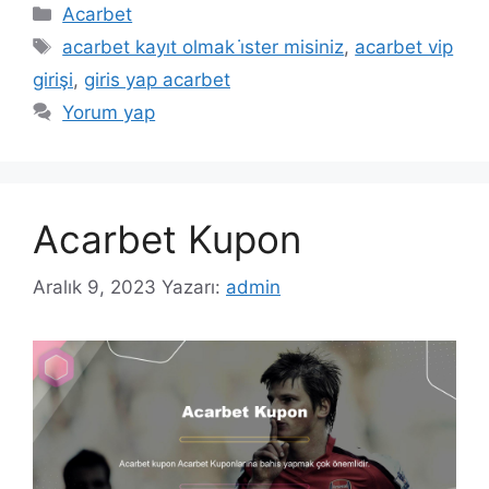
Kategoriler
Acarbet
Etiketler
acarbet kayıt olmak i̇ster misiniz
,
acarbet vip
girişi
,
giris yap acarbet
Yorum yap
Acarbet Kupon
Aralık 9, 2023
Yazarı:
admin