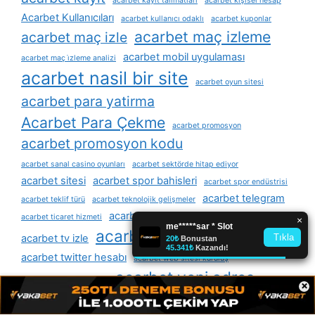
acarbet kayıt talimatları
acarbet kişisel hesap
Acarbet Kullanıcıları
acarbet kullanıcı odaklı
acarbet kuponlar
acarbet maç izleme
acarbet maç izle
acarbet mobil uygulaması
acarbet maç i̇zleme analizi
acarbet nasil bir site
acarbet oyun sitesi
acarbet para yatirma
Acarbet Para Çekme
acarbet promosyon
acarbet promosyon kodu
acarbet sanal casino oyunları
acarbet sektörde hitap ediyor
acarbet sitesi
acarbet spor bahisleri
acarbet spor endüstrisi
acarbet telegram
acarbet teklif türü
acarbet teknolojik gelişmeler
acarbet tv
acarbet tv canli maç
acarbet ticaret hizmeti
acarbet twitter
acarbet tv izle
acarbet twitter hesabı
acarbet web sitesi kuruluş
acarbet yeni adres
acarbet whatsapp
×
acarbet yeni adresi
acarbet yeni giris