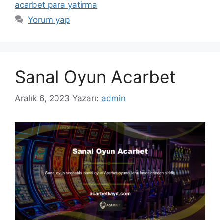
acarbet para yatirma
Yorum yap
Sanal Oyun Acarbet
Aralık 6, 2023
Yazarı:
admin