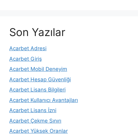
Son Yazılar
Acarbet Adresi
Acarbet Giriş
Acarbet Mobil Deneyim
Acarbet Hesap Güvenliği
Acarbet Lisans Bilgileri
Acarbet Kullanıcı Avantajları
Acarbet Lisans İzni
Acarbet Çekme Sınırı
Acarbet Yüksek Oranlar