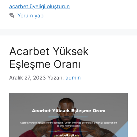
acarbet üyeliği oluşturun
Yorum yap
Acarbet Yüksek
Eşleşme Oranı
Aralık 27, 2023
Yazarı:
admin