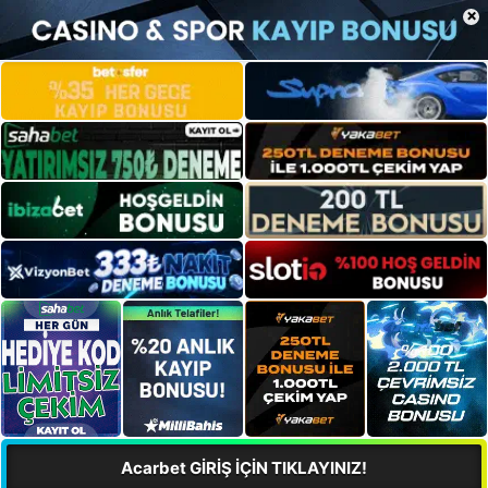
×
Acarbet GİRİŞ İÇİN TIKLAYINIZ!