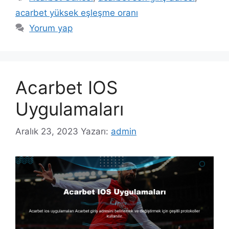
acarbet yüksek eşleşme oranı
Yorum yap
Acarbet IOS
Uygulamaları
Aralık 23, 2023
Yazarı:
admin