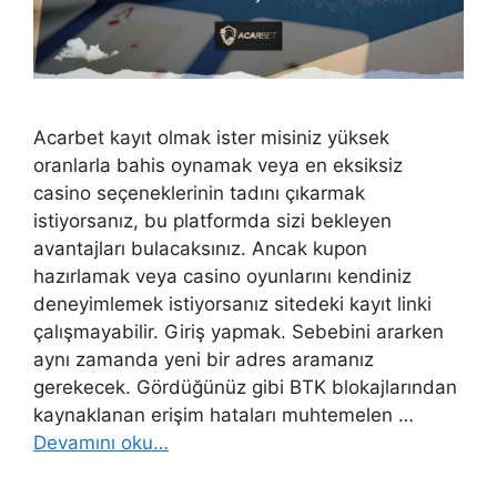
Acarbet kayıt olmak ister misiniz yüksek
oranlarla bahis oynamak veya en eksiksiz
casino seçeneklerinin tadını çıkarmak
istiyorsanız, bu platformda sizi bekleyen
avantajları bulacaksınız. Ancak kupon
hazırlamak veya casino oyunlarını kendiniz
deneyimlemek istiyorsanız sitedeki kayıt linki
çalışmayabilir. Giriş yapmak. Sebebini ararken
aynı zamanda yeni bir adres aramanız
gerekecek. Gördüğünüz gibi BTK blokajlarından
kaynaklanan erişim hataları muhtemelen …
Devamını oku…