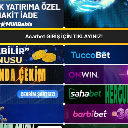
Acarbet GİRİŞ İÇİN TIKLAYINIZ!