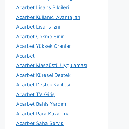
Acarbet Lisans Bilgileri
Acarbet Kullanıcı Avantajları
Acarbet Lisans İzni
Acarbet Çekme Sınırı
Acarbet Yüksek Oranlar
Acarbet
Acarbet Masaüstü Uygulaması
Acarbet Küresel Destek
Acarbet Destek Kalitesi
Acarbet TV Giriş
Acarbet Bahis Yardımı
Acarbet Para Kazanma
Acarbet Saha Servisi