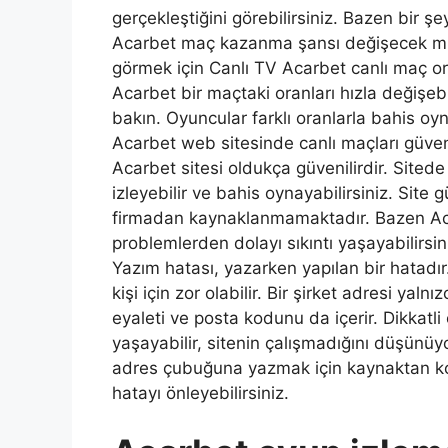
gerçekleştiğini görebilirsiniz. Bazen bir şe
Acarbet maç kazanma şansı değişecek mi? 
görmek için Canlı TV Acarbet canlı maç or
Acarbet bir maçtaki oranları hızla değişeb
bakın. Oyuncular farklı oranlarla bahis oyna
Acarbet web sitesinde canlı maçları güven
Acarbet sitesi oldukça güvenilirdir. Sited
izleyebilir ve bahis oynayabilirsiniz. Site 
firmadan kaynaklanmamaktadır. Bazen Acar
problemlerden dolayı sıkıntı yaşayabilirsiniz
Yazım hatası, yazarken yapılan bir hatadır.
kişi için zor olabilir. Bir şirket adresi yaln
eyaleti ve posta kodunu da içerir. Dikkatli
yaşayabilir, sitenin çalışmadığını düşünüy
adres çubuğuna yazmak için kaynaktan kopy
hatayı önleyebilirsiniz.