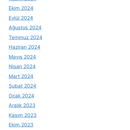
Ekim 2024
Eylül 2024
Ağustos 2024
Temmuz 2024
Haziran 2024
Mayıs 2024
Nisan 2024
Mart 2024
Şubat 2024
Ocak 2024
Aralık 2023
Kasım 2023
Ekim 2023