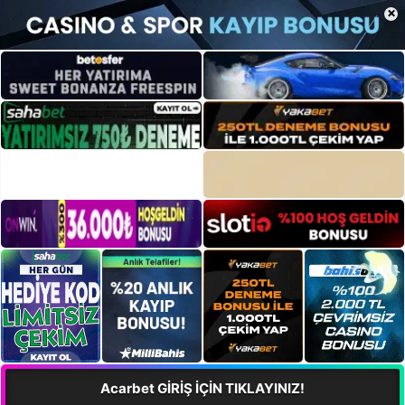
×
Acarbet GİRİŞ İÇİN TIKLAYINIZ!