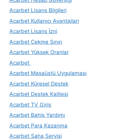
Acarbet Lisans Bilgileri
Acarbet Kullanıcı Avantajları
Acarbet Lisans İzni
Acarbet Çekme Sınırı
Acarbet Yüksek Oranlar
Acarbet
Acarbet Masaüstü Uygulaması
Acarbet Küresel Destek
Acarbet Destek Kalitesi
Acarbet TV Giriş
Acarbet Bahis Yardımı
Acarbet Para Kazanma
Acarbet Saha Servisi