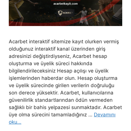
Acarbet interaktif sitemize kayıt olurken vermiş
olduğunuz interaktif kanal üzerinden giriş
adresinizi değiştirdiyseniz, Acarbet hesap
oluşturma ve üyelik süreci hakkında
bilgilendirileceksiniz Hesap açılışı ve üyelik
işlemlerinden haberdar olun. Hesap oluşturma
ve üyelik sürecinde girilen verilerin doğruluğu
son derece yüksektir. Acarbet, kullanıcılarına
güvenilirlik standartlarından ödün vermeden
sağlıklı bir bahis yelpazesi sunmaktadır. Acarbet
üye olma sürecini tamamladığınız …
Devamını
oku…