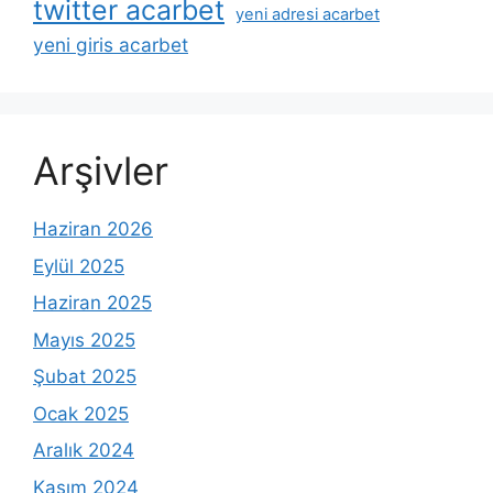
twitter acarbet
yeni adresi acarbet
yeni giris acarbet
Arşivler
Haziran 2026
Eylül 2025
Haziran 2025
Mayıs 2025
Şubat 2025
Ocak 2025
Aralık 2024
Kasım 2024