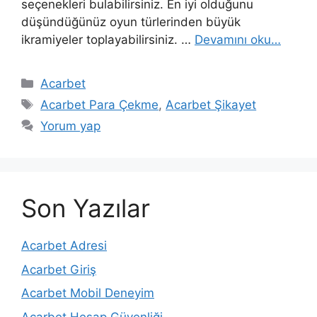
seçenekleri bulabilirsiniz. En iyi olduğunu
düşündüğünüz oyun türlerinden büyük
ikramiyeler toplayabilirsiniz. …
Devamını oku…
Kategoriler
Acarbet
Etiketler
Acarbet Para Çekme
,
Acarbet Şikayet
Yorum yap
Son Yazılar
Acarbet Adresi
Acarbet Giriş
Acarbet Mobil Deneyim
Acarbet Hesap Güvenliği