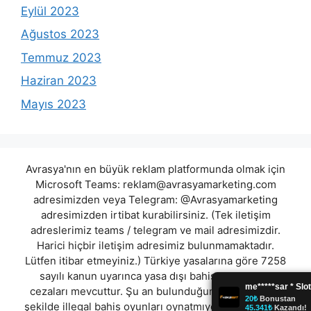
Eylül 2023
Ağustos 2023
Temmuz 2023
Haziran 2023
Mayıs 2023
Avrasya'nın en büyük reklam platformunda olmak için
Microsoft Teams:
reklam@avrasyamarketing.com
adresimizden veya Telegram: @Avrasyamarketing
adresimizden irtibat kurabilirsiniz. (Tek iletişim
adreslerimiz teams / telegram ve mail adresimizdir.
Harici hiçbir iletişim adresimiz bulunmamaktadır.
Lütfen itibar etmeyiniz.) Türkiye yasalarına göre 7258
sayılı kanun uyarınca yasa dışı bahis oynamanın
cezaları mevcuttur. Şu an bulunduğunuz site hiç bir
şekilde illegal bahis oyunları oynatmıyor ve oynamaya