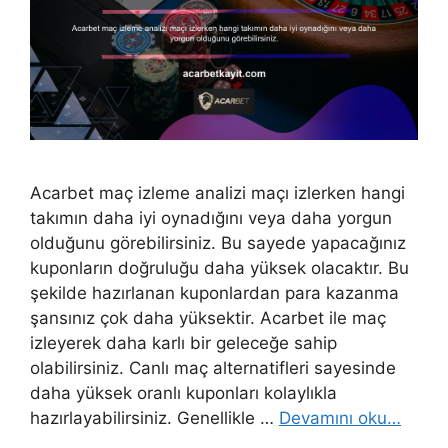
Acarbet maç izleme analizi maçı izlerken hangi
takımın daha iyi oynadığını veya daha yorgun
olduğunu görebilirsiniz. Bu sayede yapacağınız
kuponların doğruluğu daha yüksek olacaktır. Bu
şekilde hazırlanan kuponlardan para kazanma
şansınız çok daha yüksektir. Acarbet ile maç
izleyerek daha karlı bir geleceğe sahip
olabilirsiniz. Canlı maç alternatifleri sayesinde
daha yüksek oranlı kuponları kolaylıkla
hazırlayabilirsiniz. Genellikle …
Devamını oku…