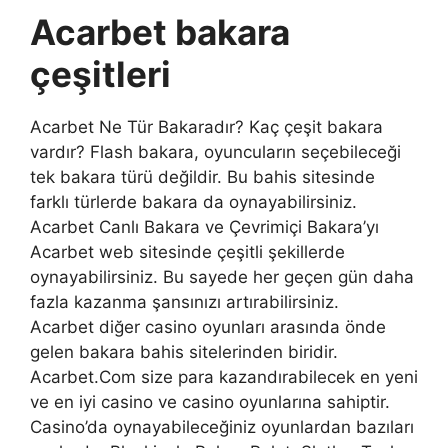
Acarbet bakara
çeşitleri
Acarbet Ne Tür Bakaradır? Kaç çeşit bakara
vardır? Flash bakara, oyuncuların seçebileceği
tek bakara türü değildir. Bu bahis sitesinde
farklı türlerde bakara da oynayabilirsiniz.
Acarbet Canlı Bakara ve Çevrimiçi Bakara’yı
Acarbet web sitesinde çeşitli şekillerde
oynayabilirsiniz. Bu sayede her geçen gün daha
fazla kazanma şansınızı artırabilirsiniz.
Acarbet diğer casino oyunları arasında önde
gelen bakara bahis sitelerinden biridir.
Acarbet.Com size para kazandırabilecek en yeni
ve en iyi casino ve casino oyunlarına sahiptir.
Casino’da oynayabileceğiniz oyunlardan bazıları