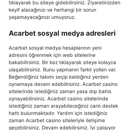
tıklayarak bu siteye gidebilirsiniz. Ziyaretinizden
keyif alacağınızı ve herhangi bir sorun
yaşamayacağınızı umuyoruz.
Acarbet sosyal medya adresleri
Acarbet sosyal medya hesaplarının yeni
adresini öğrenmek için web sitelerine
bakabilirsiniz. Bir kez tıklayarak siteye kolayca
ulaşabilirsiniz. Bunu yapmanın farklı yolları var.
Beğendiğiniz takımı seçip kaldığınız yerden
oynamaya devam edebilirsiniz. Acarbet casino
sitelerinde istediğiniz zaman yasa dışı bahis
oynayabilirsiniz. Acarbet casino sitelerinde
istediğiniz zaman arayabileceğiniz canlı destek
hattı bulunmaktadır. Yardım için istediğiniz
zaman Acarbet casino siteleriyle iletişime
geçebilirsiniz. Devam edebilirsiniz. İyi çalışıyor