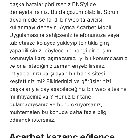
başka hatalar görürseniz DNS’yi de
deneyebilirsiniz. Bu da çözüm olabilir. Sorun
devam ederse farklı bir web tarayıcısı
kullanmayı deneyin. Ayrıca Acarbet Mobil
Uygulamasına sahipseniz telefonunuza veya
tabletinize kolayca yükleyip tek tıkla giriş
yapabilirsiniz, böylece herhangi bir erişim
sorunuyla karşılaşmazsınız. İyi bir konumdasınız
ve ona istediğiniz zaman erişebilirsiniz.
İhtiyaçlarınızı karşılayan bir bahis sitesi
keşfettiniz mi? Fikirlerinizi ve görüşlerinizi
başkalarıyla paylaşabileceğiniz bir web sitesine
mi ihtiyacınız var? Henüz bir tane
bulamadıysanız ve bunu okuyorsanız,
muhtemelen bu konuda daha fazla bilgi
edinmek istersiniz.
Acarbet kazanç eğlence