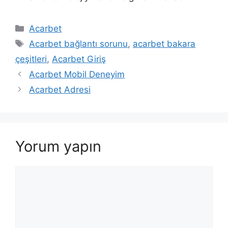
Kategoriler
Acarbet
Etiketler
Acarbet bağlantı sorunu
,
acarbet bakara
çeşitleri
,
Acarbet Giriş
Acarbet Mobil Deneyim
Acarbet Adresi
Yorum yapın
Yorum