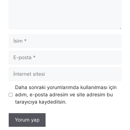
İsim
E-
posta
İnternet
sitesi
Daha sonraki yorumlarımda kullanılması için
adım, e-posta adresim ve site adresim bu
tarayıcıya kaydedilsin.