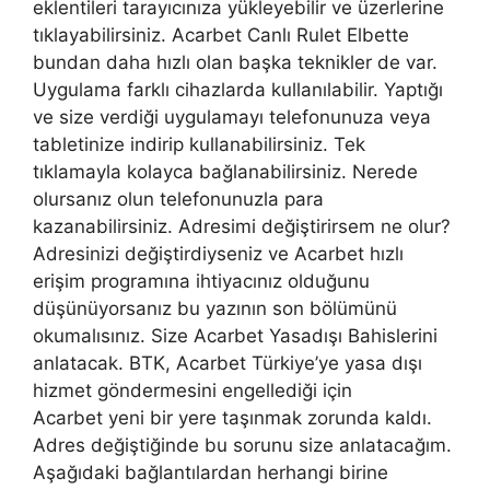
eklentileri tarayıcınıza yükleyebilir ve üzerlerine
tıklayabilirsiniz. Acarbet Canlı Rulet Elbette
bundan daha hızlı olan başka teknikler de var.
Uygulama farklı cihazlarda kullanılabilir. Yaptığı
ve size verdiği uygulamayı telefonunuza veya
tabletinize indirip kullanabilirsiniz. Tek
tıklamayla kolayca bağlanabilirsiniz. Nerede
olursanız olun telefonunuzla para
kazanabilirsiniz. Adresimi değiştirirsem ne olur?
Adresinizi değiştirdiyseniz ve Acarbet hızlı
erişim programına ihtiyacınız olduğunu
düşünüyorsanız bu yazının son bölümünü
okumalısınız. Size Acarbet Yasadışı Bahislerini
anlatacak. BTK, Acarbet Türkiye’ye yasa dışı
hizmet göndermesini engellediği için
Acarbet yeni bir yere taşınmak zorunda kaldı.
Adres değiştiğinde bu sorunu size anlatacağım.
Aşağıdaki bağlantılardan herhangi birine