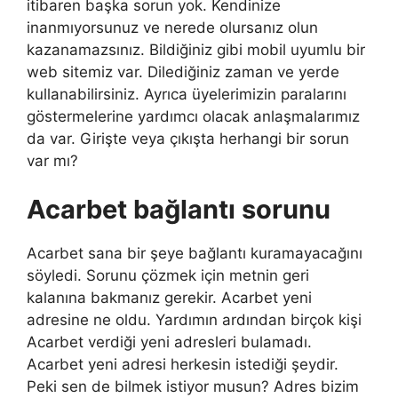
itibaren başka sorun yok. Kendinize
inanmıyorsunuz ve nerede olursanız olun
kazanamazsınız. Bildiğiniz gibi mobil uyumlu bir
web sitemiz var. Dilediğiniz zaman ve yerde
kullanabilirsiniz. Ayrıca üyelerimizin paralarını
göstermelerine yardımcı olacak anlaşmalarımız
da var. Girişte veya çıkışta herhangi bir sorun
var mı?
Acarbet bağlantı sorunu
Acarbet sana bir şeye bağlantı kuramayacağını
söyledi. Sorunu çözmek için metnin geri
kalanına bakmanız gerekir. Acarbet yeni
adresine ne oldu. Yardımın ardından birçok kişi
Acarbet verdiği yeni adresleri bulamadı.
Acarbet yeni adresi herkesin istediği şeydir.
Peki sen de bilmek istiyor musun? Adres bizim