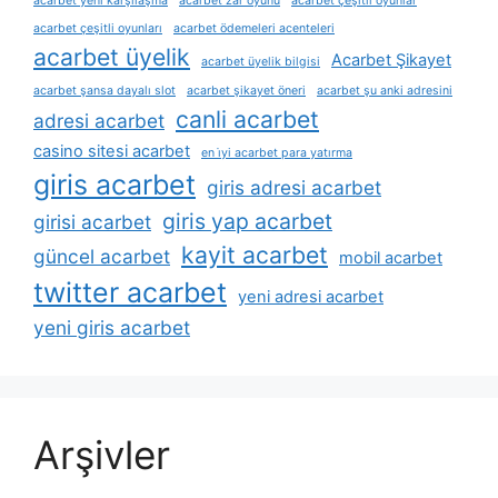
acarbet yeni karşılaşma
acarbet zar oyunu
acarbet çeşitli oyunlar
acarbet çeşitli oyunları
acarbet ödemeleri acenteleri
acarbet üyelik
Acarbet Şikayet
acarbet üyelik bilgisi
acarbet şansa dayalı slot
acarbet şikayet öneri
acarbet şu anki adresini
canli acarbet
adresi acarbet
casino sitesi acarbet
en i̇yi acarbet para yatırma
giris acarbet
giris adresi acarbet
giris yap acarbet
girisi acarbet
kayit acarbet
güncel acarbet
mobil acarbet
twitter acarbet
yeni adresi acarbet
yeni giris acarbet
Arşivler