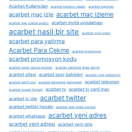
Acarbet Kullanıcıları
acarbet kullanıcı odaklı
acarbet kuponlar
acarbet maç izleme
acarbet maç izle
acarbet mobil uygulaması
acarbet maç i̇zleme analizi
acarbet nasil bir site
acarbet oyun sitesi
acarbet para yatirma
Acarbet Para Çekme
acarbet promosyon
acarbet promosyon kodu
acarbet sanal casino oyunları
acarbet sektörde hitap ediyor
acarbet sitesi
acarbet spor bahisleri
acarbet spor endüstrisi
acarbet telegram
acarbet teklif türü
acarbet teknolojik gelişmeler
acarbet tv
acarbet tv canli maç
acarbet ticaret hizmeti
acarbet twitter
acarbet tv izle
acarbet twitter hesabı
acarbet web sitesi kuruluş
acarbet yeni adres
acarbet whatsapp
acarbet yeni adresi
acarbet yeni giris