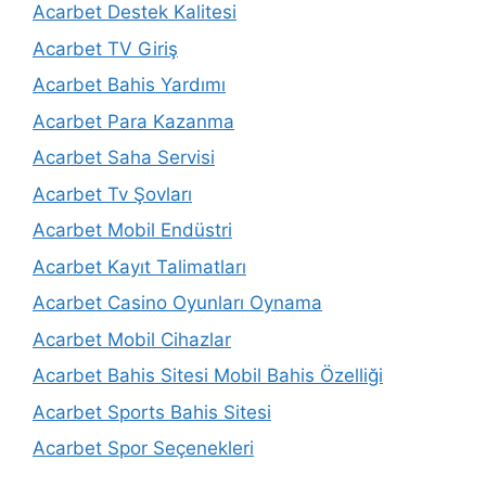
Acarbet Destek Kalitesi
Acarbet TV Giriş
Acarbet Bahis Yardımı
Acarbet Para Kazanma
Acarbet Saha Servisi
Acarbet Tv Şovları
Acarbet Mobil Endüstri
Acarbet Kayıt Talimatları
Acarbet Casino Oyunları Oynama
Acarbet Mobil Cihazlar
Acarbet Bahis Sitesi Mobil Bahis Özelliği
Acarbet Sports Bahis Sitesi
Acarbet Spor Seçenekleri