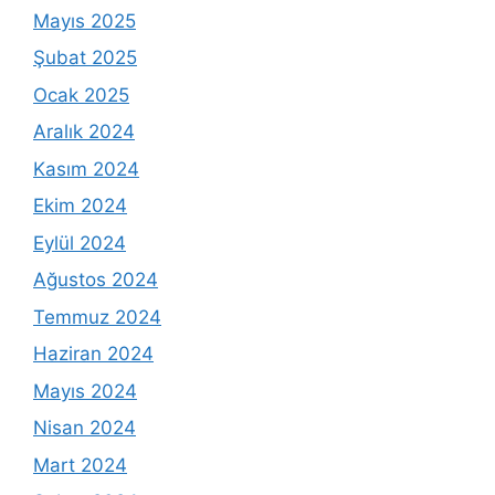
Mayıs 2025
Şubat 2025
Ocak 2025
Aralık 2024
Kasım 2024
Ekim 2024
Eylül 2024
Ağustos 2024
Temmuz 2024
Haziran 2024
Mayıs 2024
Nisan 2024
Mart 2024