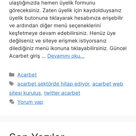
ulaştığınızda hemen üyelik formunu
göreceksiniz. Zaten üyelik için kaydolduysanız
üyelik butonuna tıklayarak hesabınıza erişebilir
ve ardından diğer menü seçeneklerini
keşfetmeye devam edebilirsiniz. Henüz üye
değilseniz ve siteye erişmek istiyorsanız
dilediğiniz menü ikonuna tıklayabilirsiniz. Güncel
Acarbet giriş …
Devamını oku…
Kategoriler
Acarbet
Etiketler
acarbet sektörde hitap ediyor
,
acarbet web
sitesi kuruluş
,
twitter acarbet
Yorum yap