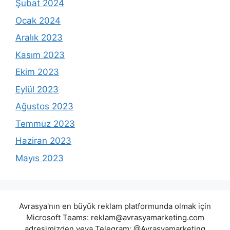
Şubat 2024
Ocak 2024
Aralık 2023
Kasım 2023
Ekim 2023
Eylül 2023
Ağustos 2023
Temmuz 2023
Haziran 2023
Mayıs 2023
Avrasya'nın en büyük reklam platformunda olmak için
Microsoft Teams:
reklam@avrasyamarketing.com
adresimizden veya Telegram: @Avrasyamarketing