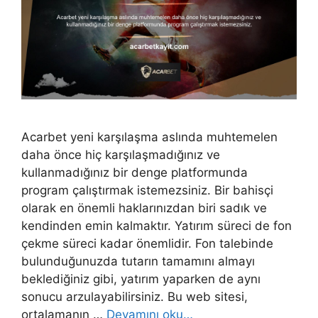
Acarbet yeni karşılaşma aslında muhtemelen
daha önce hiç karşılaşmadığınız ve
kullanmadığınız bir denge platformunda
program çalıştırmak istemezsiniz. Bir bahisçi
olarak en önemli haklarınızdan biri sadık ve
kendinden emin kalmaktır. Yatırım süreci de fon
çekme süreci kadar önemlidir. Fon talebinde
bulunduğunuzda tutarın tamamını almayı
beklediğiniz gibi, yatırım yaparken de aynı
sonucu arzulayabilirsiniz. Bu web sitesi,
ortalamanın …
Devamını oku…