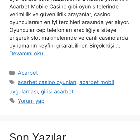
Acarbet Mobile Casino gibi oyun sitelerinde
verimlilik ve güvenilirlik arayanlar, casino
oyuncularının en iyi tercihleri ​​arasında yer alıyor.
Oyuncular cep telefonları aracılığıyla siteye
erişerek slot makinelerinde ve canlı casinolarda
oynamanın keyfini çıkarabilirler. Birçok kişi …
Devamını oku…
Kategoriler
Acarbet
Etiketler
acarbet casino oyunları
,
acarbet mobil
uygulaması
,
girisi acarbet
Yorum yap
Son Yazılar