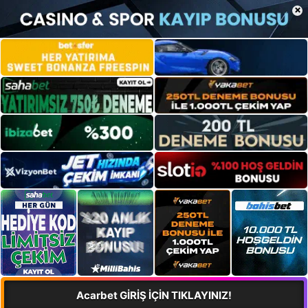
×
Acarbet GİRİŞ İÇİN TIKLAYINIZ!