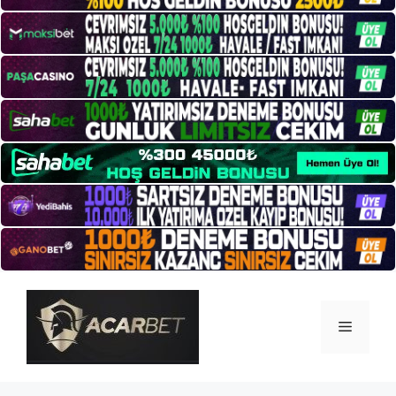
İçeriğe
atla
Menü