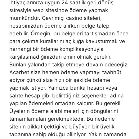
İhtiyaçlarınıza uygun 24 saatlik geri dönüş
süresiyle web sitesinde ödeme yapmak
mümkündür. Çevrimiçi casino siteleri,
hesabınızdan ödeme alırken belge talep
edebilir. Örneğin, bu belgeleri tartışmadan önce
para çekme kurallarını açıklığa kavuşturmak ve
herhangi bir ödeme komplikasyonuyla
karşılaşmadığınızdan emin olmak gerekir.
Bunları yakından takip etmeye devam edeceğiz.
Acarbet size hemen ödeme yapmayı taahhüt
ediyor çünkü size hızlı bir şekilde ödeme
yapmak istiyor. Yalnızca banka hesabı veya
sahte hesap gibi belirttiğiniz seçenekler adına
yapılan ödemeleri ortadan kaldırır. Bu gerekli.
Üyelerin ödeme alabilmeleri için döngülerini
tamamlamaları gerekmektedir. Bu nedenle
sitenin dikkat çektiği ve büyüyen bir üyelik
tabanına sahip olduğu biliniyor. Yakın zamanda