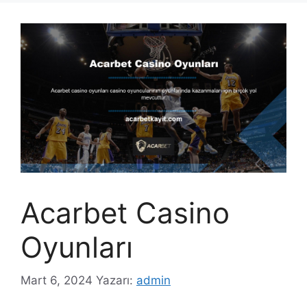
Acarbet Casino
Oyunları
Mart 6, 2024
Yazarı:
admin