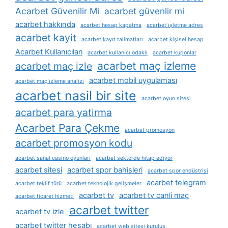
Acarbet Güvenilir Mi
acarbet güvenlir mi
acarbet hakkında
acarbet hesap kapatma
acarbet i̇şletme adres
acarbet kayit
acarbet kayıt talimatları
acarbet kişisel hesap
Acarbet Kullanıcıları
acarbet kullanıcı odaklı
acarbet kuponlar
acarbet maç izleme
acarbet maç izle
acarbet mobil uygulaması
acarbet maç i̇zleme analizi
acarbet nasil bir site
acarbet oyun sitesi
acarbet para yatirma
Acarbet Para Çekme
acarbet promosyon
acarbet promosyon kodu
acarbet sanal casino oyunları
acarbet sektörde hitap ediyor
acarbet sitesi
acarbet spor bahisleri
acarbet spor endüstrisi
acarbet telegram
acarbet teklif türü
acarbet teknolojik gelişmeler
acarbet tv
acarbet tv canli maç
acarbet ticaret hizmeti
acarbet twitter
acarbet tv izle
acarbet twitter hesabı
acarbet web sitesi kuruluş