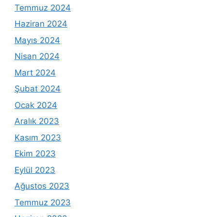
Temmuz 2024
Haziran 2024
Mayıs 2024
Nisan 2024
Mart 2024
Şubat 2024
Ocak 2024
Aralık 2023
Kasım 2023
Ekim 2023
Eylül 2023
Ağustos 2023
Temmuz 2023