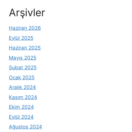
Arşivler
Haziran 2026
Eylül 2025
Haziran 2025
Mayıs 2025
Şubat 2025
Ocak 2025
Aralık 2024
Kasım 2024
Ekim 2024
Eylül 2024
Ağustos 2024