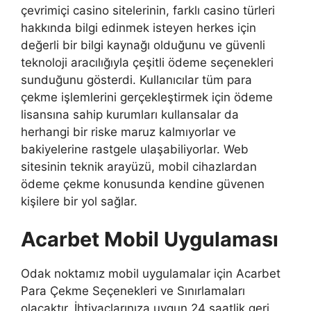
çevrimiçi casino sitelerinin, farklı casino türleri
hakkında bilgi edinmek isteyen herkes için
değerli bir bilgi kaynağı olduğunu ve güvenli
teknoloji aracılığıyla çeşitli ödeme seçenekleri
sunduğunu gösterdi. Kullanıcılar tüm para
çekme işlemlerini gerçekleştirmek için ödeme
lisansına sahip kurumları kullansalar da
herhangi bir riske maruz kalmıyorlar ve
bakiyelerine rastgele ulaşabiliyorlar. Web
sitesinin teknik arayüzü, mobil cihazlardan
ödeme çekme konusunda kendine güvenen
kişilere bir yol sağlar.
Acarbet Mobil Uygulaması
Odak noktamız mobil uygulamalar için Acarbet
Para Çekme Seçenekleri ve Sınırlamaları
olacaktır. İhtiyaçlarınıza uygun 24 saatlik geri