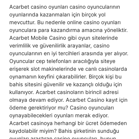
Acarbet casino oyunları casino oyuncularının
oyunlarında kazanmaları için birçok yol
mevcuttur. Bu nedenle online casino oyunları
oyunculara para kazandırma amacına yöneliktir.
Acarbet Mobile Casino gibi oyun sitelerinde
verimlilik ve güvenilirlik arayanlar, casino
oyuncularının en iyi tercihleri ​​arasında yer alıyor.
Oyuncular cep telefonları aracılığıyla siteye
erişerek slot makinelerinde ve canlı casinolarda
oynamanın keyfini çıkarabilirler. Birçok kişi bu
bahis sitesini güvenilir ve kazançlı olduğu için
kullanıyor. Acarbet casinoların birincil adresi
olmaya devam ediyor. Acarbet Casino kayıt için
ödeme gerektiriyor mu? Casino oyuncuları
oynayabilecekleri oyunları merak ediyor.
Acarbet casinoya herhangi bir ücret ödemeden
kaydolabilir miyim? Bahis şirketinin sunduğu
oyunları araştıran casino oyuncuları, bunun