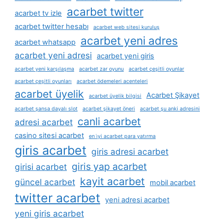
acarbet twitter
acarbet tv izle
acarbet twitter hesabı
acarbet web sitesi kuruluş
acarbet yeni adres
acarbet whatsapp
acarbet yeni adresi
acarbet yeni giris
acarbet yeni karşılaşma
acarbet zar oyunu
acarbet çeşitli oyunlar
acarbet çeşitli oyunları
acarbet ödemeleri acenteleri
acarbet üyelik
Acarbet Şikayet
acarbet üyelik bilgisi
acarbet şansa dayalı slot
acarbet şikayet öneri
acarbet şu anki adresini
canli acarbet
adresi acarbet
casino sitesi acarbet
en i̇yi acarbet para yatırma
giris acarbet
giris adresi acarbet
giris yap acarbet
girisi acarbet
kayit acarbet
güncel acarbet
mobil acarbet
twitter acarbet
yeni adresi acarbet
yeni giris acarbet