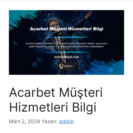
Acarbet Müşteri
Hizmetleri Bilgi
Mart 2, 2024
Yazarı:
admin