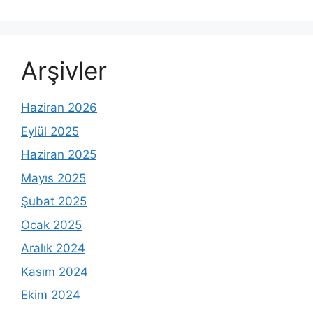
Arşivler
Haziran 2026
Eylül 2025
Haziran 2025
Mayıs 2025
Şubat 2025
Ocak 2025
Aralık 2024
Kasım 2024
Ekim 2024