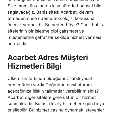
Size mümkün olan en kısa sürede finansal bilgi
sağlayacağız. Bahis sitesi Acarbet, devam
etmeden önce ödeme teknolojisi konusuna
öncelik vermelidir. Bu neden böyle? Canlı bahis
sitelerinin bir işletme gibi çalışması ve
müşterilerine şeffaf bir şekilde hizmet vermesi
normaldir.
Acarbet Adres Müşteri
Hizmetleri Bilgi
Ülkemizin farkında olduğumuz farklı yasal
prosedürleri vardır.Doğrudan nasıl oturum
açacağınıza ilişkin talimatlar verebilir misiniz?
Acarbet diğer sitelere göre üstün bir hizmet
sunmaktadır. Bu üst düzey hizmetlere gün boyu
erişilebilir. Bu hizmet casino oynamak isteyenler