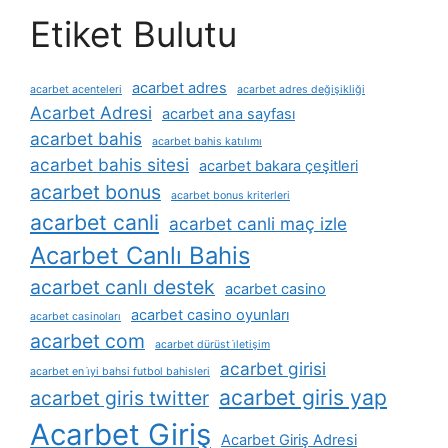
Etiket Bulutu
acarbet adres
acarbet acenteleri
acarbet adres değişikliği
Acarbet Adresi
acarbet ana sayfası
acarbet bahis
acarbet bahis katılımı
acarbet bahis sitesi
acarbet bakara çeşitleri
acarbet bonus
acarbet bonus kriterleri
acarbet canli
acarbet canli maç izle
Acarbet Canlı Bahis
acarbet canlı destek
acarbet casino
acarbet casino oyunları
acarbet casinoları
acarbet com
acarbet dürüst i̇letişim
acarbet girisi
acarbet en i̇yi bahsi futbol bahisleri
acarbet giris yap
acarbet giris twitter
Acarbet Giriş
Acarbet Giriş Adresi