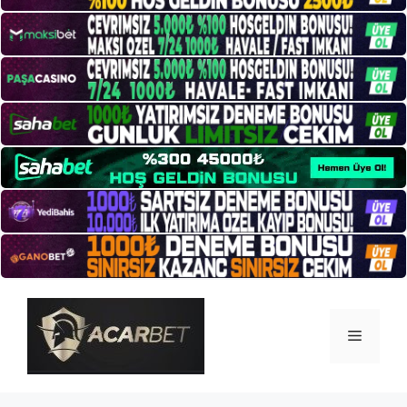
İçeriğe
atla
Menü