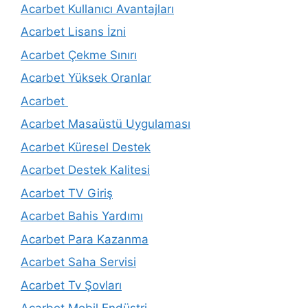
Acarbet Kullanıcı Avantajları
Acarbet Lisans İzni
Acarbet Çekme Sınırı
Acarbet Yüksek Oranlar
Acarbet
Acarbet Masaüstü Uygulaması
Acarbet Küresel Destek
Acarbet Destek Kalitesi
Acarbet TV Giriş
Acarbet Bahis Yardımı
Acarbet Para Kazanma
Acarbet Saha Servisi
Acarbet Tv Şovları