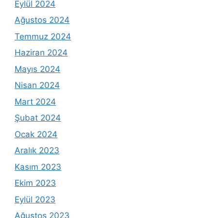
Eylül 2024
Ağustos 2024
Temmuz 2024
Haziran 2024
Mayıs 2024
Nisan 2024
Mart 2024
Şubat 2024
Ocak 2024
Aralık 2023
Kasım 2023
Ekim 2023
Eylül 2023
Ağustos 2023