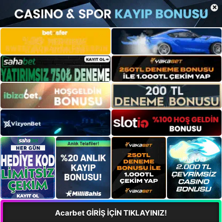
×
Acarbet GİRİŞ İÇİN TIKLAYINIZ!