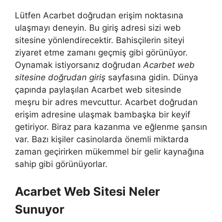
Lütfen Acarbet doğrudan erişim noktasına
ulaşmayı deneyin. Bu giriş adresi sizi web
sitesine yönlendirecektir. Bahisçilerin siteyi
ziyaret etme zamanı geçmiş gibi görünüyor.
Oynamak istiyorsanız doğrudan
Acarbet web
sitesine doğrudan giriş
sayfasına gidin. Dünya
çapında paylaşılan Acarbet web sitesinde
meşru bir adres mevcuttur. Acarbet doğrudan
erişim adresine ulaşmak bambaşka bir keyif
getiriyor. Biraz para kazanma ve eğlenme şansın
var. Bazı kişiler casinolarda önemli miktarda
zaman geçirirken mükemmel bir gelir kaynağına
sahip gibi görünüyorlar.
Acarbet Web Sitesi Neler
Sunuyor