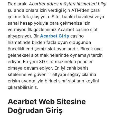
Ek olarak,
Acarbet adres müşteri hizmetleri bilgi
şu anda onlara izin verdiği için ATM’den para
çekme tek çıkış yolu. Site, banka havalesi veya
sanal hesap yoluyla para çekmenize izin
vermiyor. İlk gözlemimiz Acarbet casino slot
altyapısıydı. Bir
Acarbet Giriş
casino
hizmetinde birden fazla oyun olduğunda
öncelikli endişemiz slot oyunlarıdır. Birçok üye
geleneksel slot makinelerinde oynamayı tercih
ediyor. En yeni 3D slot makineleri popüler
olmaya devam ediyor. En iyi canlı bahis
sitelerine ve güvenilir altyapı sağlayıcılarına
erişim avantajıyla birinci sınıf slotların keyfini
çıkarabilirsiniz.
Acarbet Web Sitesine
Doğrudan Giriş