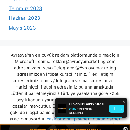
Temmuz 2023
Haziran 2023
Mayıs 2023
Avrasya'nın en büyük reklam platformunda olmak için
Microsoft Teams:
reklam@avrasyamarketing.com
adresimizden veya Telegram: @Avrasyamarketing
adresimizden irtibat kurabilirsiniz. (Tek iletişim
adreslerimiz teams / telegram ve mail adresimizdir.
Harici hiçbir iletişim adresimiz bulunmamaktadır.
Lütfen itibar etmeyiniz.) Türkiye yasalarına göre 7258
sayılı kanun uyarınca yasa dışı bahis oynamanın
cezaları mevcuttur. Şu an bulunduğunuz site hiç bir
şekilde illegal bahis oyunları oynatmıyor ve oynamaya
aracı olmuyordur.
casinomobi
|
pisabet
|
hükümdarbet
|
hipercasino
|
nimabet
|
rudicasino
|
prizmabet
|
×