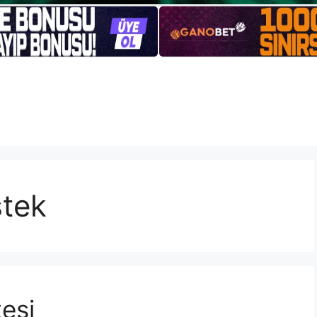
stek
esi