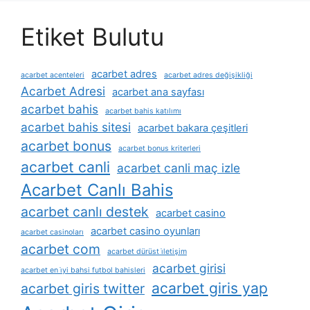
Etiket Bulutu
acarbet adres
acarbet acenteleri
acarbet adres değişikliği
Acarbet Adresi
acarbet ana sayfası
acarbet bahis
acarbet bahis katılımı
acarbet bahis sitesi
acarbet bakara çeşitleri
acarbet bonus
acarbet bonus kriterleri
acarbet canli
acarbet canli maç izle
Acarbet Canlı Bahis
acarbet canlı destek
acarbet casino
acarbet casino oyunları
acarbet casinoları
acarbet com
acarbet dürüst i̇letişim
acarbet girisi
acarbet en i̇yi bahsi futbol bahisleri
acarbet giris yap
acarbet giris twitter