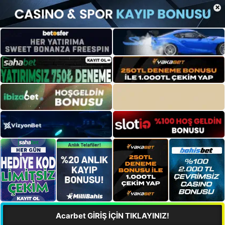
×
Acarbet GİRİŞ İÇİN TIKLAYINIZ!