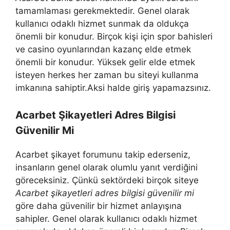
tamamlaması gerekmektedir. Genel olarak
kullanıcı odaklı hizmet sunmak da oldukça
önemli bir konudur. Birçok kişi için spor bahisleri
ve casino oyunlarından kazanç elde etmek
önemli bir konudur. Yüksek gelir elde etmek
isteyen herkes her zaman bu siteyi kullanma
imkanına sahiptir.Aksi halde giriş yapamazsınız.
Acarbet Şikayetleri Adres Bilgisi
Güvenilir Mi
Acarbet şikayet forumunu takip ederseniz,
insanların genel olarak olumlu yanıt verdiğini
göreceksiniz. Çünkü sektördeki birçok siteye
Acarbet şikayetleri adres bilgisi güvenilir mi
göre daha güvenilir bir hizmet anlayışına
sahipler. Genel olarak kullanıcı odaklı hizmet