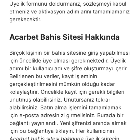
Üyelik formunu doldurmanız, sözleşmeyi kabul
etmeniz ve aktivasyon adımlarını tamamlamanız
gerekecektir.
Acarbet Bahis Sitesi Hakkında
Birçok kişinin bir bahis sitesine giriş yapabilmesi
için öncelikle üye olması gerekmektedir. Üyelik
adımı bir kullanıcı adı ve şifre oluşturmayı içerir.
Belirlenen bu veriler, kayıt işleminin
gerçekleştirilmesini mümkün olduğu kadar
kolaylaştırır. Öncelikle kayıt için gerekli bilgileri
unutmuş olabilirsiniz. Unutursanız tekrar
alabilirsiniz. Satın alma işlemini tamamlamak
için e-posta adresinizi girmelisiniz. Burada bir
bağlantı yayınlandı. Yeni şifrenizi anında almak
için bu bağlantıya tıklayın. Her kullanıcının
Acarbet bahis sitesi hakkında
üyelik sürecini