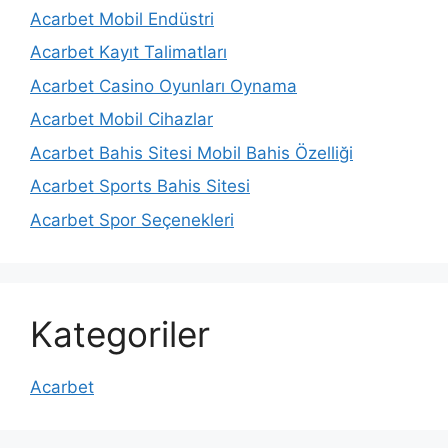
Acarbet Mobil Endüstri
Acarbet Kayıt Talimatları
Acarbet Casino Oyunları Oynama
Acarbet Mobil Cihazlar
Acarbet Bahis Sitesi Mobil Bahis Özelliği
Acarbet Sports Bahis Sitesi
Acarbet Spor Seçenekleri
Kategoriler
Acarbet