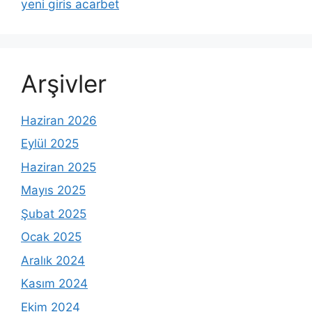
yeni giris acarbet
Arşivler
Haziran 2026
Eylül 2025
Haziran 2025
Mayıs 2025
Şubat 2025
Ocak 2025
Aralık 2024
Kasım 2024
Ekim 2024