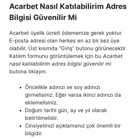
Acarbet Nasıl Katılabilirim Adres
Bilgisi Güvenilir Mi
Acarbet üyelik ücreti ödemenize gerek yoktur.
E-posta adresi olan herkes en az bir kez üye
olabilir. Üst kısımda “Giriş” butonu görünecektir.
Katılım formunu görüntülemek için bu
Acarbet
nasıl katılabilirim adres bilgisi güvenilir mi
butona tıklayın.
Öncelikle adınızı ve soy adınızı
girmelisiniz. Eğer varsa ikinci adınızı da
eklemelisiniz.
Doğum tarihi gün, ay ve yıl olarak
belirtilmelidir.
Cinsiyetinizi açıklamanız çok önemli bir
bilgidir.