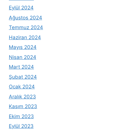
Eylül 2024
Ağustos 2024
Temmuz 2024
Haziran 2024
Mayıs 2024
Nisan 2024
Mart 2024
Şubat 2024
Ocak 2024
Aralık 2023
Kasım 2023
Ekim 2023
Eylül 2023