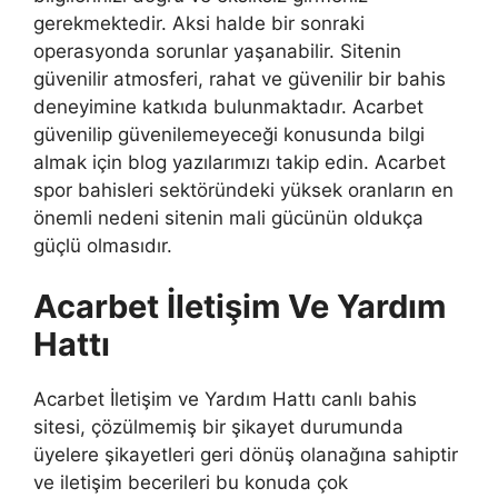
gerekmektedir. Aksi halde bir sonraki
operasyonda sorunlar yaşanabilir. Sitenin
güvenilir atmosferi, rahat ve güvenilir bir bahis
deneyimine katkıda bulunmaktadır. Acarbet
güvenilip güvenilemeyeceği konusunda bilgi
almak için blog yazılarımızı takip edin. Acarbet
spor bahisleri sektöründeki yüksek oranların en
önemli nedeni sitenin mali gücünün oldukça
güçlü olmasıdır.
Acarbet İletişim Ve Yardım
Hattı
Acarbet İletişim ve Yardım Hattı canlı bahis
sitesi, çözülmemiş bir şikayet durumunda
üyelere şikayetleri geri dönüş olanağına sahiptir
ve iletişim becerileri bu konuda çok