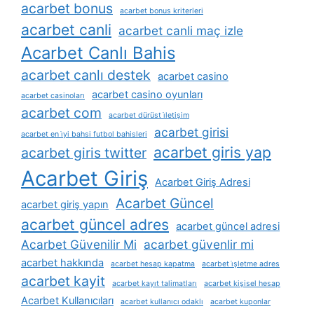
acarbet bonus
acarbet bonus kriterleri
acarbet canli
acarbet canli maç izle
Acarbet Canlı Bahis
acarbet canlı destek
acarbet casino
acarbet casino oyunları
acarbet casinoları
acarbet com
acarbet dürüst i̇letişim
acarbet girisi
acarbet en i̇yi bahsi futbol bahisleri
acarbet giris yap
acarbet giris twitter
Acarbet Giriş
Acarbet Giriş Adresi
Acarbet Güncel
acarbet giriş yapın
acarbet güncel adres
acarbet güncel adresi
Acarbet Güvenilir Mi
acarbet güvenlir mi
acarbet hakkında
acarbet hesap kapatma
acarbet i̇şletme adres
acarbet kayit
acarbet kayıt talimatları
acarbet kişisel hesap
Acarbet Kullanıcıları
acarbet kullanıcı odaklı
acarbet kuponlar