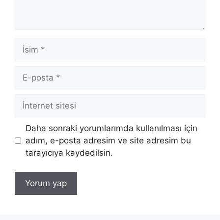
İsim
E-
posta
İnternet
sitesi
Daha sonraki yorumlarımda kullanılması için
adım, e-posta adresim ve site adresim bu
tarayıcıya kaydedilsin.