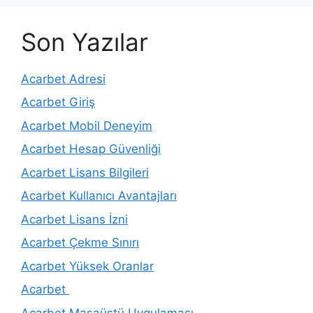
Son Yazılar
Acarbet Adresi
Acarbet Giriş
Acarbet Mobil Deneyim
Acarbet Hesap Güvenliği
Acarbet Lisans Bilgileri
Acarbet Kullanıcı Avantajları
Acarbet Lisans İzni
Acarbet Çekme Sınırı
Acarbet Yüksek Oranlar
Acarbet
Acarbet Masaüstü Uygulaması