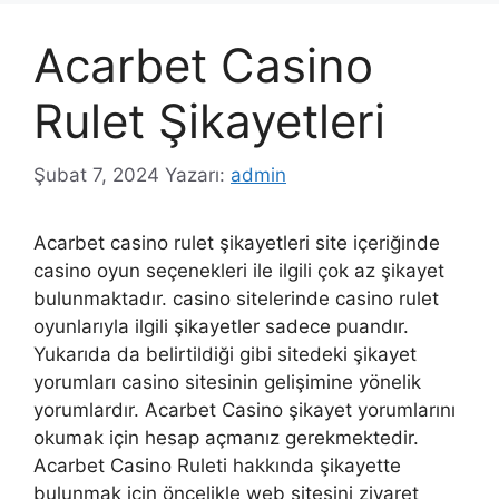
Acarbet Casino
Rulet Şikayetleri
Şubat 7, 2024
Yazarı:
admin
Acarbet casino rulet şikayetleri site içeriğinde
casino oyun seçenekleri ile ilgili çok az şikayet
bulunmaktadır. casino sitelerinde casino rulet
oyunlarıyla ilgili şikayetler sadece puandır.
Yukarıda da belirtildiği gibi sitedeki şikayet
yorumları casino sitesinin gelişimine yönelik
yorumlardır. Acarbet Casino şikayet yorumlarını
okumak için hesap açmanız gerekmektedir.
Acarbet Casino Ruleti hakkında şikayette
bulunmak için öncelikle web sitesini ziyaret