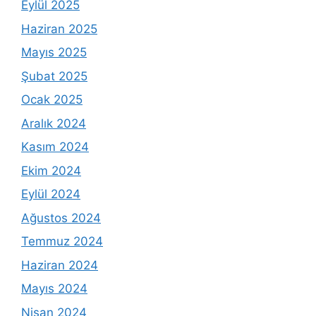
Eylül 2025
Haziran 2025
Mayıs 2025
Şubat 2025
Ocak 2025
Aralık 2024
Kasım 2024
Ekim 2024
Eylül 2024
Ağustos 2024
Temmuz 2024
Haziran 2024
Mayıs 2024
Nisan 2024