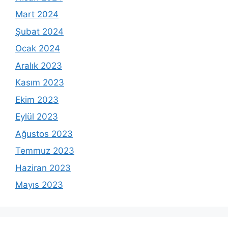
Mart 2024
Şubat 2024
Ocak 2024
Aralık 2023
Kasım 2023
Ekim 2023
Eylül 2023
Ağustos 2023
Temmuz 2023
Haziran 2023
Mayıs 2023