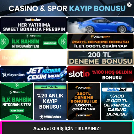
×
Acarbet GİRİŞ İÇİN TIKLAYINIZ!