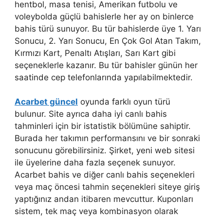
hentbol, masa tenisi, Amerikan futbolu ve
voleybolda güçlü bahislerle her ay on binlerce
bahis türü sunuyor. Bu tür bahislerde üye 1. Yarı
Sonucu, 2. Yarı Sonucu, En Çok Gol Atan Takım,
Kırmızı Kart, Penaltı Atışları, Sarı Kart gibi
seçeneklerle kazanır. Bu tür bahisler günün her
saatinde cep telefonlarında yapılabilmektedir.
Acarbet güncel
oyunda farklı oyun türü
bulunur. Site ayrıca daha iyi canlı bahis
tahminleri için bir istatistik bölümüne sahiptir.
Burada her takımın performansını ve bir sonraki
sonucunu görebilirsiniz. Şirket, yeni web sitesi
ile üyelerine daha fazla seçenek sunuyor.
Acarbet bahis ve diğer canlı bahis seçenekleri
veya maç öncesi tahmin seçenekleri siteye giriş
yaptığınız andan itibaren mevcuttur. Kuponları
sistem, tek maç veya kombinasyon olarak