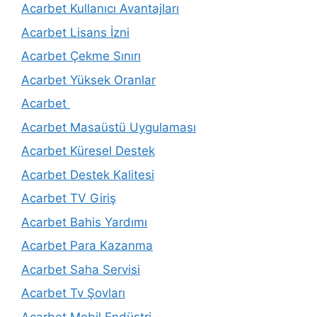
Acarbet Kullanıcı Avantajları
Acarbet Lisans İzni
Acarbet Çekme Sınırı
Acarbet Yüksek Oranlar
Acarbet
Acarbet Masaüstü Uygulaması
Acarbet Küresel Destek
Acarbet Destek Kalitesi
Acarbet TV Giriş
Acarbet Bahis Yardımı
Acarbet Para Kazanma
Acarbet Saha Servisi
Acarbet Tv Şovları
Acarbet Mobil Endüstri