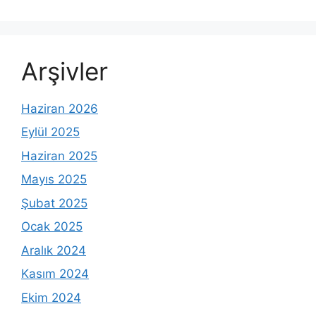
Arşivler
Haziran 2026
Eylül 2025
Haziran 2025
Mayıs 2025
Şubat 2025
Ocak 2025
Aralık 2024
Kasım 2024
Ekim 2024