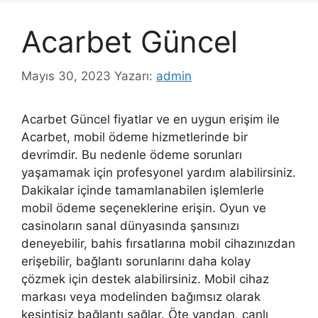
Acarbet Güncel
Mayıs 30, 2023
Yazarı:
admin
Acarbet Güncel fiyatlar ve en uygun erişim ile
Acarbet, mobil ödeme hizmetlerinde bir
devrimdir. Bu nedenle ödeme sorunları
yaşamamak için profesyonel yardım alabilirsiniz.
Dakikalar içinde tamamlanabilen işlemlerle
mobil ödeme seçeneklerine erişin. Oyun ve
casinoların sanal dünyasında şansınızı
deneyebilir, bahis fırsatlarına mobil cihazınızdan
erişebilir, bağlantı sorunlarını daha kolay
çözmek için destek alabilirsiniz. Mobil cihaz
markası veya modelinden bağımsız olarak
kesintisiz bağlantı sağlar. Öte yandan, canlı