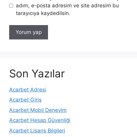
adım, e-posta adresim ve site adresim bu
tarayıcıya kaydedilsin.
Son Yazılar
Acarbet Adresi
Acarbet Giriş
Acarbet Mobil Deneyim
Acarbet Hesap Güvenliği
Acarbet Lisans Bilgileri