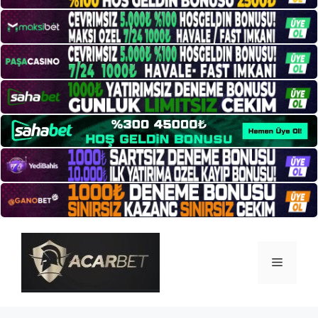
İçeriğe
atla
Menü