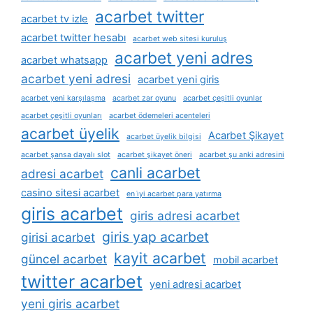
acarbet twitter
acarbet tv izle
acarbet twitter hesabı
acarbet web sitesi kuruluş
acarbet yeni adres
acarbet whatsapp
acarbet yeni adresi
acarbet yeni giris
acarbet yeni karşılaşma
acarbet zar oyunu
acarbet çeşitli oyunlar
acarbet çeşitli oyunları
acarbet ödemeleri acenteleri
acarbet üyelik
Acarbet Şikayet
acarbet üyelik bilgisi
acarbet şansa dayalı slot
acarbet şikayet öneri
acarbet şu anki adresini
canli acarbet
adresi acarbet
casino sitesi acarbet
en i̇yi acarbet para yatırma
giris acarbet
giris adresi acarbet
giris yap acarbet
girisi acarbet
kayit acarbet
güncel acarbet
mobil acarbet
twitter acarbet
yeni adresi acarbet
yeni giris acarbet