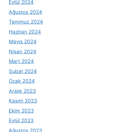
Eylül 2024
Ağustos 2024
Temmuz 2024
Haziran 2024
Mayıs 2024
Nisan 2024
Mart 2024
Şubat 2024
Ocak 2024
Aralık 2023
Kasım 2023
Ekim 2023
Eylül 2023
Ağustos 2023