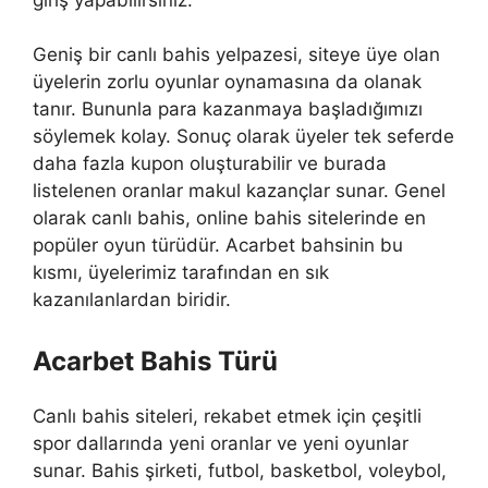
Geniş bir canlı bahis yelpazesi, siteye üye olan
üyelerin zorlu oyunlar oynamasına da olanak
tanır. Bununla para kazanmaya başladığımızı
söylemek kolay. Sonuç olarak üyeler tek seferde
daha fazla kupon oluşturabilir ve burada
listelenen oranlar makul kazançlar sunar. Genel
olarak canlı bahis, online bahis sitelerinde en
popüler oyun türüdür. Acarbet bahsinin bu
kısmı, üyelerimiz tarafından en sık
kazanılanlardan biridir.
Acarbet Bahis Türü
Canlı bahis siteleri, rekabet etmek için çeşitli
spor dallarında yeni oranlar ve yeni oyunlar
sunar. Bahis şirketi, futbol, basketbol, voleybol,