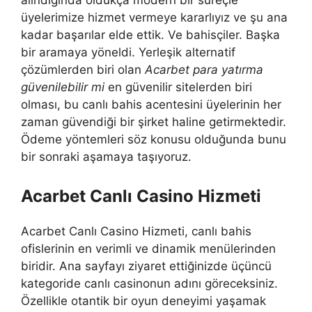
alındığında oldukça modern bir süreçle
üyelerimize hizmet vermeye kararlıyız ve şu ana
kadar başarılar elde ettik. Ve bahisçiler. Başka
bir aramaya yöneldi. Yerleşik alternatif
çözümlerden biri olan
Acarbet para yatırma
güvenilebilir mi
en güvenilir sitelerden biri
olması, bu canlı bahis acentesini üyelerinin her
zaman güvendiği bir şirket haline getirmektedir.
Ödeme yöntemleri söz konusu olduğunda bunu
bir sonraki aşamaya taşıyoruz.
Acarbet Canlı Casino Hizmeti
Acarbet Canlı Casino Hizmeti, canlı bahis
ofislerinin en verimli ve dinamik menülerinden
biridir. Ana sayfayı ziyaret ettiğinizde üçüncü
kategoride canlı casinonun adını göreceksiniz.
Özellikle otantik bir oyun deneyimi yaşamak