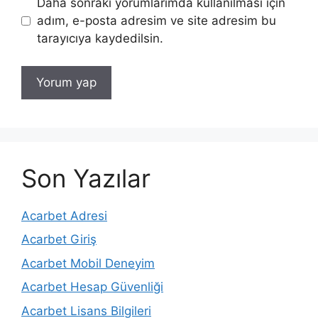
Daha sonraki yorumlarımda kullanılması için
adım, e-posta adresim ve site adresim bu
tarayıcıya kaydedilsin.
Son Yazılar
Acarbet Adresi
Acarbet Giriş
Acarbet Mobil Deneyim
Acarbet Hesap Güvenliği
Acarbet Lisans Bilgileri