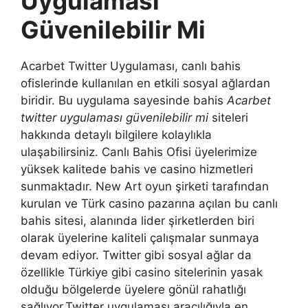
Uygulaması
Güvenilebilir Mi
Acarbet Twitter Uygulaması, canlı bahis
ofislerinde kullanılan en etkili sosyal ağlardan
biridir. Bu uygulama sayesinde bahis
Acarbet
twitter uygulaması güvenilebilir mi
siteleri
hakkında detaylı bilgilere kolaylıkla
ulaşabilirsiniz. Canlı Bahis Ofisi üyelerimize
yüksek kalitede bahis ve casino hizmetleri
sunmaktadır. New Art oyun şirketi tarafından
kurulan ve Türk casino pazarına açılan bu canlı
bahis sitesi, alanında lider şirketlerden biri
olarak üyelerine kaliteli çalışmalar sunmaya
devam ediyor. Twitter gibi sosyal ağlar da
özellikle Türkiye gibi casino sitelerinin yasak
olduğu bölgelerde üyelere gönül rahatlığı
sağlıyor.Twitter uygulaması aracılığıyla en