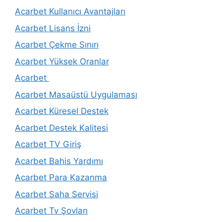
Acarbet Kullanıcı Avantajları
Acarbet Lisans İzni
Acarbet Çekme Sınırı
Acarbet Yüksek Oranlar
Acarbet
Acarbet Masaüstü Uygulaması
Acarbet Küresel Destek
Acarbet Destek Kalitesi
Acarbet TV Giriş
Acarbet Bahis Yardımı
Acarbet Para Kazanma
Acarbet Saha Servisi
Acarbet Tv Şovları