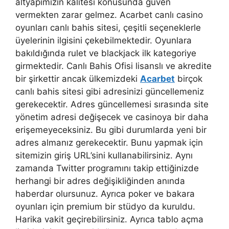
altyapımızın kalitesi konusunda güven
vermekten zarar gelmez. Acarbet canlı casino
oyunları canlı bahis sitesi, çeşitli seçeneklerle
üyelerinin ilgisini çekebilmektedir. Oyunlara
bakıldığında rulet ve blackjack ilk kategoriye
girmektedir. Canlı Bahis Ofisi lisanslı ve akredite
bir şirkettir ancak ülkemizdeki
Acarbet
birçok
canlı bahis sitesi gibi adresinizi güncellemeniz
gerekecektir. Adres güncellemesi sırasında site
yönetim adresi değişecek ve casinoya bir daha
erişemeyeceksiniz. Bu gibi durumlarda yeni bir
adres almanız gerekecektir. Bunu yapmak için
sitemizin giriş URL’sini kullanabilirsiniz. Aynı
zamanda Twitter programını takip ettiğinizde
herhangi bir adres değişikliğinden anında
haberdar olursunuz. Ayrıca poker ve bakara
oyunları için premium bir stüdyo da kuruldu.
Harika vakit geçirebilirsiniz. Ayrıca tablo açma