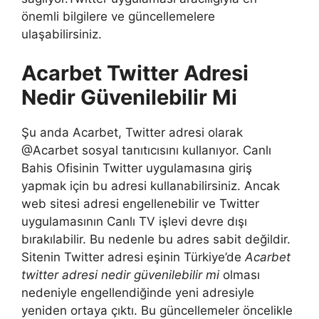
önemli bilgilere ve güncellemelere
ulaşabilirsiniz.
Acarbet Twitter Adresi
Nedir Güvenilebilir Mi
Şu anda Acarbet, Twitter adresi olarak
@Acarbet sosyal tanıtıcısını kullanıyor. Canlı
Bahis Ofisinin Twitter uygulamasına giriş
yapmak için bu adresi kullanabilirsiniz. Ancak
web sitesi adresi engellenebilir ve Twitter
uygulamasının Canlı TV işlevi devre dışı
bırakılabilir. Bu nedenle bu adres sabit değildir.
Sitenin Twitter adresi eşinin Türkiye’de
Acarbet
twitter adresi nedir güvenilebilir mi
olması
nedeniyle engellendiğinde yeni adresiyle
yeniden ortaya çıktı. Bu güncellemeler öncelikle