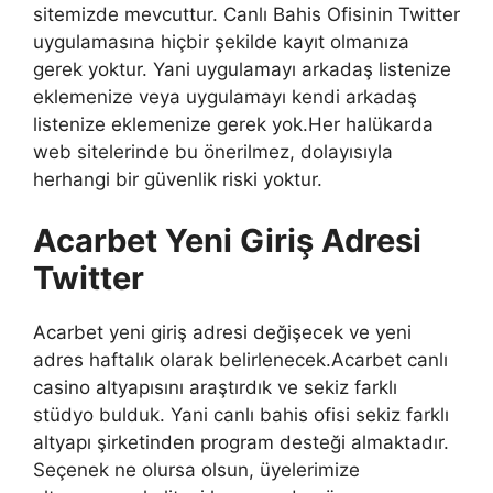
sitemizde mevcuttur. Canlı Bahis Ofisinin Twitter
uygulamasına hiçbir şekilde kayıt olmanıza
gerek yoktur. Yani uygulamayı arkadaş listenize
eklemenize veya uygulamayı kendi arkadaş
listenize eklemenize gerek yok.Her halükarda
web sitelerinde bu önerilmez, dolayısıyla
herhangi bir güvenlik riski yoktur.
Acarbet Yeni Giriş Adresi
Twitter
Acarbet yeni giriş adresi değişecek ve yeni
adres haftalık olarak belirlenecek.Acarbet canlı
casino altyapısını araştırdık ve sekiz farklı
stüdyo bulduk. Yani canlı bahis ofisi sekiz farklı
altyapı şirketinden program desteği almaktadır.
Seçenek ne olursa olsun, üyelerimize