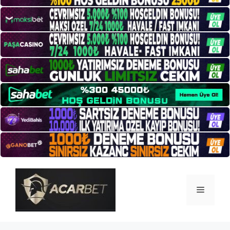
İçeriğe
atla
Menü