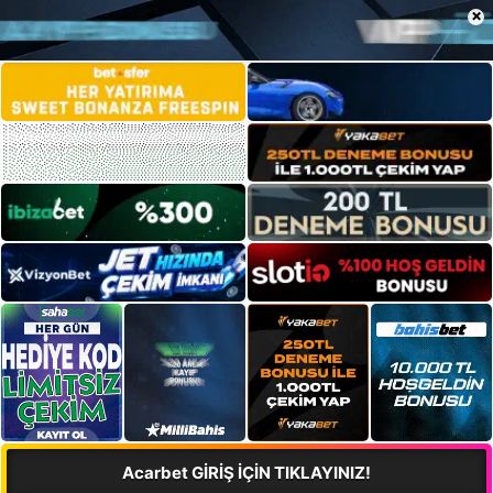
×
Acarbet GİRİŞ İÇİN TIKLAYINIZ!