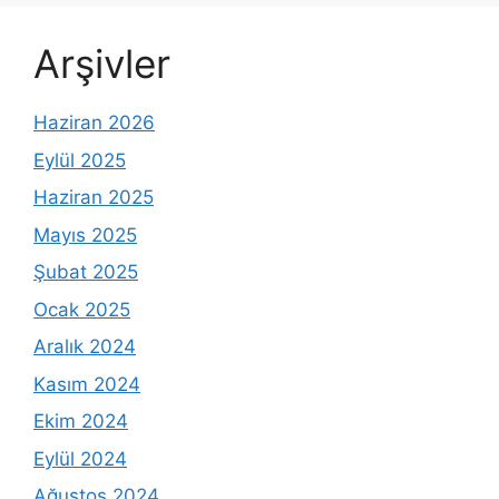
Arşivler
Haziran 2026
Eylül 2025
Haziran 2025
Mayıs 2025
Şubat 2025
Ocak 2025
Aralık 2024
Kasım 2024
Ekim 2024
Eylül 2024
Ağustos 2024