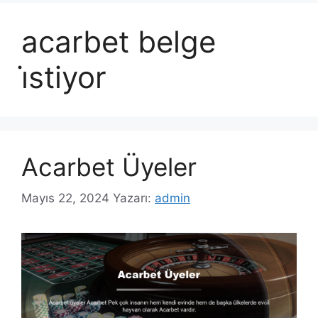
acarbet belge
i̇stiyor
Acarbet Üyeler
Mayıs 22, 2024
Yazarı:
admin