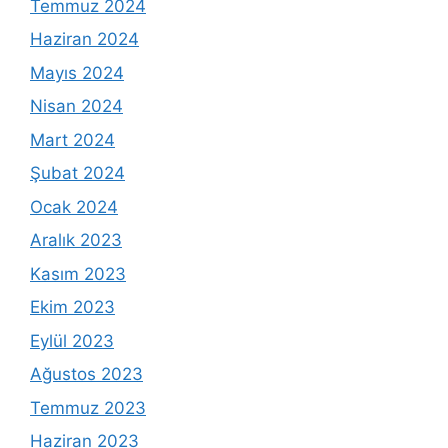
Temmuz 2024
Haziran 2024
Mayıs 2024
Nisan 2024
Mart 2024
Şubat 2024
Ocak 2024
Aralık 2023
Kasım 2023
Ekim 2023
Eylül 2023
Ağustos 2023
Temmuz 2023
Haziran 2023