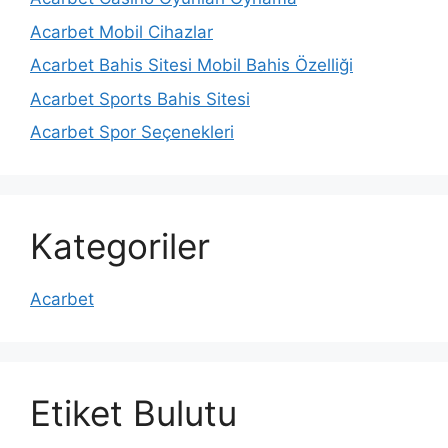
Acarbet Mobil Cihazlar
Acarbet Bahis Sitesi Mobil Bahis Özelliği
Acarbet Sports Bahis Sitesi
Acarbet Spor Seçenekleri
Kategoriler
Acarbet
Etiket Bulutu