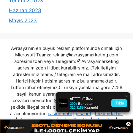
Temmuz 2023
Haziran 2023
Mayıs 2023
Avrasya'nın en büyük reklam platformunda olmak için
Microsoft Teams:
reklam@avrasyamarketing.com
adresimizden veya Telegram: @Avrasyamarketing
adresimizden irtibat kurabilirsiniz. (Tek iletişim
adreslerimiz teams / telegram ve mail adresimizdir.
Harici hiçbir iletişim adresimiz bulunmamaktadır.
Lütfen itibar etmeyiniz.) Türkiye yasalarına göre 7258
sayılı kanun uyarınca yasa dışı bahis oynamanın
cezaları mevcuttur. Şu an bulunduğunuz site hiç bir
şekilde illegal bahis oyunları oynatmıyor ve oynamaya
aracı olmuyordur.
casinomobi
|
pisabet
|
hükümdarbet
|
hipercasino
|
nimabet
|
rudicasino
|
prizmabet
|
×
parkbahis