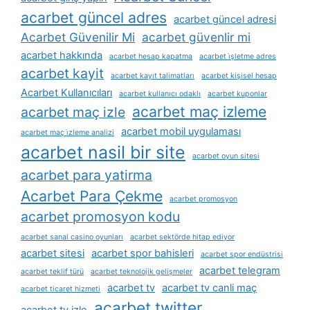
acarbet güncel adres
acarbet güncel adresi
Acarbet Güvenilir Mi
acarbet güvenlir mi
acarbet hakkında
acarbet hesap kapatma
acarbet i̇şletme adres
acarbet kayit
acarbet kayıt talimatları
acarbet kişisel hesap
Acarbet Kullanıcıları
acarbet kullanıcı odaklı
acarbet kuponlar
acarbet maç izleme
acarbet maç izle
acarbet mobil uygulaması
acarbet maç i̇zleme analizi
acarbet nasil bir site
acarbet oyun sitesi
acarbet para yatirma
Acarbet Para Çekme
acarbet promosyon
acarbet promosyon kodu
acarbet sanal casino oyunları
acarbet sektörde hitap ediyor
acarbet sitesi
acarbet spor bahisleri
acarbet spor endüstrisi
acarbet telegram
acarbet teklif türü
acarbet teknolojik gelişmeler
acarbet tv
acarbet tv canli maç
acarbet ticaret hizmeti
acarbet twitter