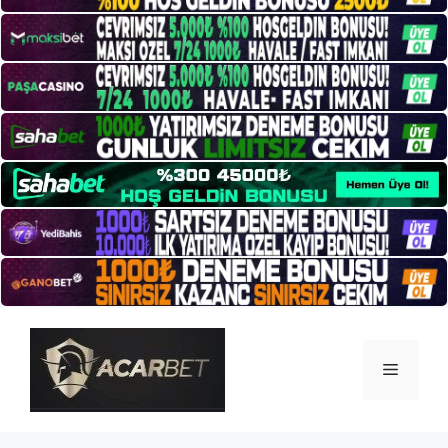
İçeriğe
atla
Menü