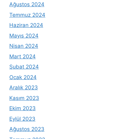
Ağustos 2024
Temmuz 2024
Haziran 2024
Mayıs 2024
Nisan 2024
Mart 2024
Şubat 2024
Ocak 2024
Aralık 2023
Kasım 2023
Ekim 2023
Eylül 2023
Ağustos 2023