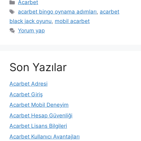
Kategoriler
Acarbet
Etiketler
acarbet bingo oynama adımları
,
acarbet
black jack oyunu
,
mobil acarbet
Yorum yap
Son Yazılar
Acarbet Adresi
Acarbet Giriş
Acarbet Mobil Deneyim
Acarbet Hesap Güvenliği
Acarbet Lisans Bilgileri
Acarbet Kullanıcı Avantajları