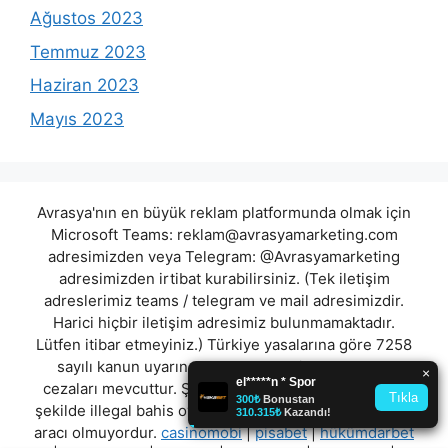
Ağustos 2023
Temmuz 2023
Haziran 2023
Mayıs 2023
Avrasya'nın en büyük reklam platformunda olmak için
Microsoft Teams:
reklam@avrasyamarketing.com
adresimizden veya Telegram: @Avrasyamarketing
adresimizden irtibat kurabilirsiniz. (Tek iletişim
adreslerimiz teams / telegram ve mail adresimizdir.
Harici hiçbir iletişim adresimiz bulunmamaktadır.
Lütfen itibar etmeyiniz.) Türkiye yasalarına göre 7258
sayılı kanun uyarınca yasa dışı bahis oynamanın
cezaları mevcuttur. Şu an bulunduğunuz site hiç bir
şekilde illegal bahis oyunları oynatmıyor ve oynamaya
aracı olmuyordur.
casinomobi
|
pisabet
|
hükümdarbet