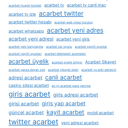
acarbet tv
acarbet tv canli maç
acarbet ticaret hizmeti
acarbet twitter
acarbet tv izle
acarbet twitter hesabı
acarbet web sitesi kuruluş
acarbet yeni adres
acarbet whatsapp
acarbet yeni adresi
acarbet yeni giris
acarbet yeni karşılaşma
acarbet zar oyunu
acarbet çeşitli oyunlar
acarbet çeşitli oyunları
acarbet ödemeleri acenteleri
acarbet üyelik
Acarbet Şikayet
acarbet üyelik bilgisi
acarbet şansa dayalı slot
acarbet şikayet öneri
acarbet şu anki adresini
canli acarbet
adresi acarbet
casino sitesi acarbet
en i̇yi acarbet para yatırma
giris acarbet
giris adresi acarbet
giris yap acarbet
girisi acarbet
kayit acarbet
güncel acarbet
mobil acarbet
twitter acarbet
yeni adresi acarbet