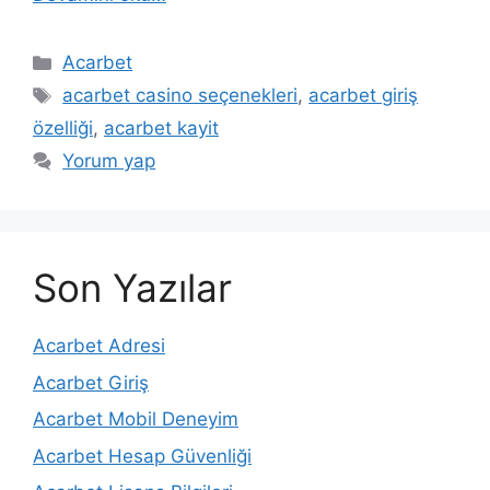
Kategoriler
Acarbet
Etiketler
acarbet casino seçenekleri
,
acarbet giriş
özelliği
,
acarbet kayit
Yorum yap
Son Yazılar
Acarbet Adresi
Acarbet Giriş
Acarbet Mobil Deneyim
Acarbet Hesap Güvenliği