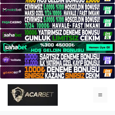
İçeriğe
atla
Menü