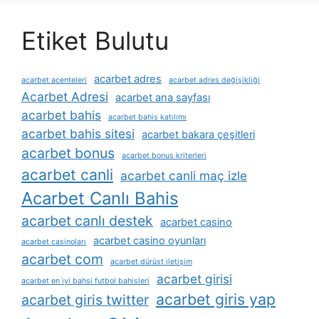
Etiket Bulutu
acarbet adres
acarbet acenteleri
acarbet adres değişikliği
Acarbet Adresi
acarbet ana sayfası
acarbet bahis
acarbet bahis katılımı
acarbet bahis sitesi
acarbet bakara çeşitleri
acarbet bonus
acarbet bonus kriterleri
acarbet canli
acarbet canli maç izle
Acarbet Canlı Bahis
acarbet canlı destek
acarbet casino
acarbet casino oyunları
acarbet casinoları
acarbet com
acarbet dürüst i̇letişim
acarbet girisi
acarbet en i̇yi bahsi futbol bahisleri
acarbet giris yap
acarbet giris twitter