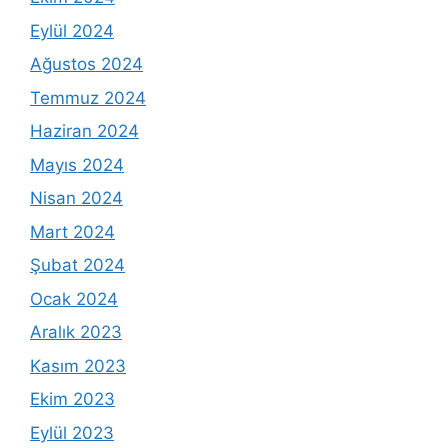
Eylül 2024
Ağustos 2024
Temmuz 2024
Haziran 2024
Mayıs 2024
Nisan 2024
Mart 2024
Şubat 2024
Ocak 2024
Aralık 2023
Kasım 2023
Ekim 2023
Eylül 2023