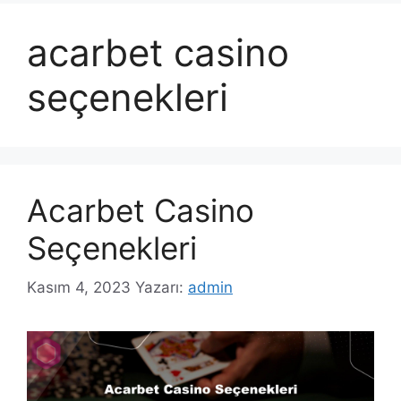
acarbet casino
seçenekleri
Acarbet Casino
Seçenekleri
Kasım 4, 2023
Yazarı:
admin