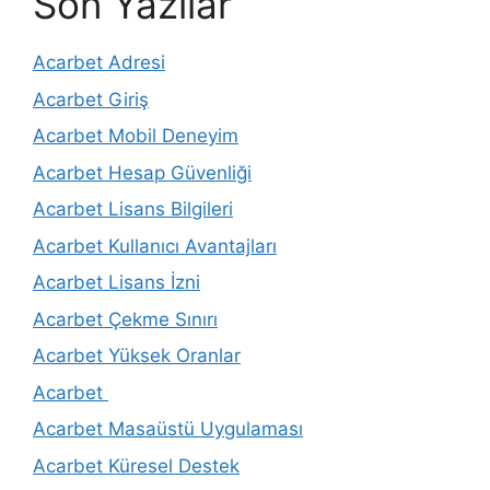
Son Yazılar
Acarbet Adresi
Acarbet Giriş
Acarbet Mobil Deneyim
Acarbet Hesap Güvenliği
Acarbet Lisans Bilgileri
Acarbet Kullanıcı Avantajları
Acarbet Lisans İzni
Acarbet Çekme Sınırı
Acarbet Yüksek Oranlar
Acarbet
Acarbet Masaüstü Uygulaması
Acarbet Küresel Destek