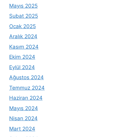
Mayıs 2025
Şubat 2025
Ocak 2025
Aralık 2024
Kasım 2024
Ekim 2024
Eylül 2024
Ağustos 2024
Temmuz 2024
Haziran 2024
Mayıs 2024
Nisan 2024
Mart 2024