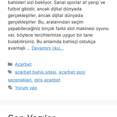
bahisleri sizi bekliyor. Sanal sporlar at yarışı ve
futbol gibidir, ancak dijital dünyada
gerçekleşirler, ancak dijital dünyada
gerçekleşirler. Bu, aralarından seçim
yapabileceğiniz birçok farklı slot makinesi oyunu
var, böylece tercihlerinize uygun bir tane
bulabilirsiniz. Bu anlamda bahisçi oldukça
avantajlı …
Devamını oku…
Kategoriler
Acarbet
Etiketler
acarbet bahis sitesi
,
acarbet spor
seçenekleri
,
giris acarbet
Yorum yap