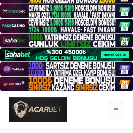
İçeriğe
atla
Menü