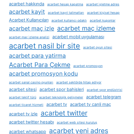
acarbet hakkında
acarbet hesap kapatma
acarbet i̇şletme adres
acarbet kayit
acarbet kayıt talimatları
acarbet kişisel hesap
Acarbet Kullanıcıları
acarbet kullanıcı odaklı
acarbet kuponlar
acarbet maç izleme
acarbet maç izle
acarbet mobil uygulaması
acarbet maç i̇zleme analizi
acarbet nasil bir site
acarbet oyun sitesi
acarbet para yatirma
Acarbet Para Çekme
acarbet promosyon
acarbet promosyon kodu
acarbet sanal casino oyunları
acarbet sektörde hitap ediyor
acarbet sitesi
acarbet spor bahisleri
acarbet spor endüstrisi
acarbet telegram
acarbet teklif türü
acarbet teknolojik gelişmeler
acarbet tv
acarbet tv canli maç
acarbet ticaret hizmeti
acarbet twitter
acarbet tv izle
acarbet twitter hesabı
acarbet web sitesi kuruluş
acarbet yeni adres
acarbet whatsapp