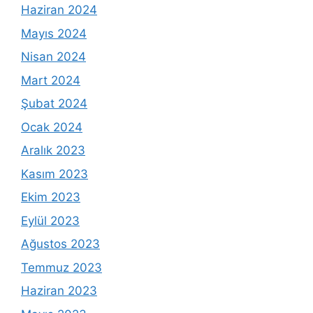
Haziran 2024
Mayıs 2024
Nisan 2024
Mart 2024
Şubat 2024
Ocak 2024
Aralık 2023
Kasım 2023
Ekim 2023
Eylül 2023
Ağustos 2023
Temmuz 2023
Haziran 2023