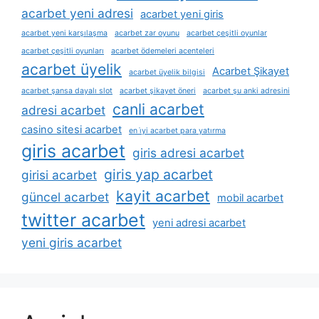
acarbet yeni adresi
acarbet yeni giris
acarbet yeni karşılaşma
acarbet zar oyunu
acarbet çeşitli oyunlar
acarbet çeşitli oyunları
acarbet ödemeleri acenteleri
acarbet üyelik
Acarbet Şikayet
acarbet üyelik bilgisi
acarbet şansa dayalı slot
acarbet şikayet öneri
acarbet şu anki adresini
canli acarbet
adresi acarbet
casino sitesi acarbet
en i̇yi acarbet para yatırma
giris acarbet
giris adresi acarbet
giris yap acarbet
girisi acarbet
kayit acarbet
güncel acarbet
mobil acarbet
twitter acarbet
yeni adresi acarbet
yeni giris acarbet