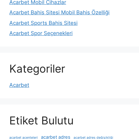
Acarbet Mobil Cihazlar
Acarbet Bahis Sitesi Mobil Bahis Özelliği
Acarbet Sports Bahis Sitesi
Acarbet Spor Seçenekleri
Kategoriler
Acarbet
Etiket Bulutu
acarbet adres
acarbet acenteleri
acarbet adres değişikliği