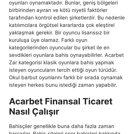
oyunları oynamaktadır. Bunlar, geniş bölgeleri
birbirinden ayıran ve kötü niyetli faktörler
tarafından kontrol edilen şirketlerdir. Bu nedenle
katılımcılara örgütsel kararlarda çok eleştirel
yaklaşmak gerekir. Bir oyuncu lisanssız bir
kuruluşa üye olamaz. Farklı oyun
kategorilerinden oyuncular bu şirket ile en
sevdikleri oyunlara bahis oynayabilirler. Acarbet
Zar kategorisi klasik oyunlara bahis yapmak
isteyen oyuncuların tercih ettiği oyun türüdür.
Okul barbut oyunlarını farklı bir sırada oynamak
isteyen herkes bunu istediği zaman yapabilir.
Acarbet Finansal Ticaret
Nasıl Çalışır
Bahisçiler genellikle buna daha fazla zaman
harcarlar. Bahis siteleri spor bahisleri hakkında