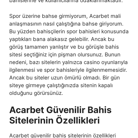
bahislerine ve kullanıcılarına odaklanmaktadır.
Spor üzerine bahse girmiyorum, Acarbet mali
anlaşmasının nasıl çalıştığına bahse giriyorum.
Bu yüzden bahisçilerin spor bahisleri konusunda
yaptıkları bana alakasız gelebilir. Ancak bu
görüş tamamen yanlıştır ve bu görüşle bahis
sitesi seçtiğiniz için pişman olursunuz. Bunun
nedeni, bazı sitelerin yalnızca casino oyunlarıyla
ilgilenmesi ve spor bahisleriyle ilgilenmemesidir.
Ancak bu siteler uzun ömürlü olmadı. Bir gün
siteye girmeye çalıştığınızda sitenin kapalı
olduğunu görürsünüz.
Acarbet Güvenilir Bahis
Sitelerinin Özellikleri
Acarbet güvenilir bahis sitelerinin özellikleri