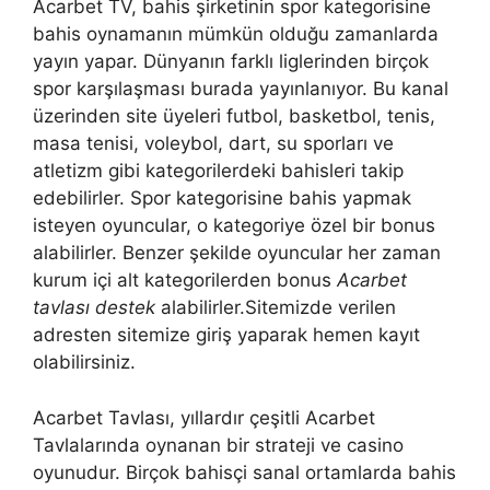
Acarbet TV, bahis şirketinin spor kategorisine
bahis oynamanın mümkün olduğu zamanlarda
yayın yapar. Dünyanın farklı liglerinden birçok
spor karşılaşması burada yayınlanıyor. Bu kanal
üzerinden site üyeleri futbol, ​​basketbol, ​​tenis,
masa tenisi, voleybol, dart, su sporları ve
atletizm gibi kategorilerdeki bahisleri takip
edebilirler. Spor kategorisine bahis yapmak
isteyen oyuncular, o kategoriye özel bir bonus
alabilirler. Benzer şekilde oyuncular her zaman
kurum içi alt kategorilerden bonus
Acarbet
tavlası destek
alabilirler.Sitemizde verilen
adresten sitemize giriş yaparak hemen kayıt
olabilirsiniz.
Acarbet Tavlası, yıllardır çeşitli Acarbet
Tavlalarında oynanan bir strateji ve casino
oyunudur. Birçok bahisçi sanal ortamlarda bahis