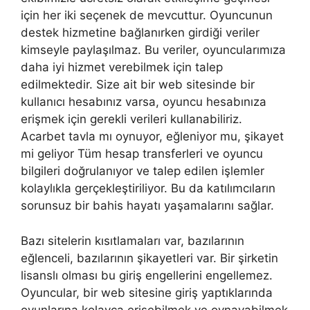
için her iki seçenek de mevcuttur. Oyuncunun
destek hizmetine bağlanırken girdiği veriler
kimseyle paylaşılmaz. Bu veriler, oyuncularımıza
daha iyi hizmet verebilmek için talep
edilmektedir. Size ait bir web sitesinde bir
kullanıcı hesabınız varsa, oyuncu hesabınıza
erişmek için gerekli verileri kullanabiliriz.
Acarbet tavla mı oynuyor, eğleniyor mu, şikayet
mi geliyor Tüm hesap transferleri ve oyuncu
bilgileri doğrulanıyor ve talep edilen işlemler
kolaylıkla gerçekleştiriliyor. Bu da katılımcıların
sorunsuz bir bahis hayatı yaşamalarını sağlar.
Bazı sitelerin kısıtlamaları var, bazılarının
eğlenceli, bazılarının şikayetleri var. Bir şirketin
lisanslı olması bu giriş engellerini engellemez.
Oyuncular, bir web sitesine giriş yaptıklarında
oyunlarına kolayca erişebilmek ve oynayabilmek