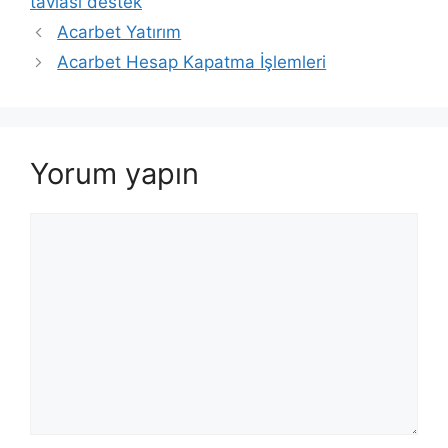
tavlası destek
Acarbet Yatırım
Acarbet Hesap Kapatma İşlemleri
Yorum yapın
Yorum