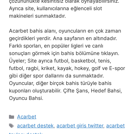
çözünürlükte kesintisiz olarak oynayabilirsiniz.
Ayrıca site, kullanıcılarına eğlenceli slot
makineleri sunmaktadır.
Acarbet bahis alanı, oyuncuların en çok zaman
geçirdikleri yerdir. Ana sayfanın en altındadır.
Farklı sporları, en popüler ligleri ve canlı
sonuçları görmek için bahis bölümüne tıklayın.
Üyeler; Site ayrıca futbol, ​​basketbol, ​​tenis,
futbol, ​​ragbi, kriket, kayak, hokey, golf ve E-spor
gibi diğer spor dallarını da sunmaktadır.
Oyuncular, diğer birçok bahis türüyle bahis
kuponları oluşturabilir. Çifte Şans, Hedef Bahsi,
Oyuncu Bahsi.
Kategoriler
Acarbet
Etiketler
acarbet destek
,
acarbet giris twitter
,
acarbet