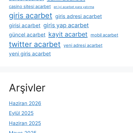
casino sitesi acarbet
en i̇yi acarbet para yatırma
giris acarbet
giris adresi acarbet
giris yap acarbet
girisi acarbet
kayit acarbet
güncel acarbet
mobil acarbet
twitter acarbet
yeni adresi acarbet
yeni giris acarbet
Arşivler
Haziran 2026
Eylül 2025
Haziran 2025