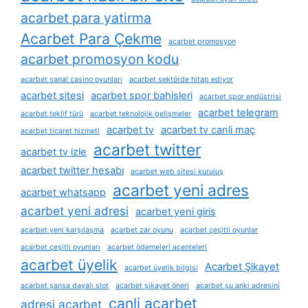
acarbet para yatirma
Acarbet Para Çekme
acarbet promosyon
acarbet promosyon kodu
acarbet sanal casino oyunları
acarbet sektörde hitap ediyor
acarbet sitesi
acarbet spor bahisleri
acarbet spor endüstrisi
acarbet telegram
acarbet teklif türü
acarbet teknolojik gelişmeler
acarbet tv
acarbet tv canli maç
acarbet ticaret hizmeti
acarbet twitter
acarbet tv izle
acarbet twitter hesabı
acarbet web sitesi kuruluş
acarbet yeni adres
acarbet whatsapp
acarbet yeni adresi
acarbet yeni giris
acarbet yeni karşılaşma
acarbet zar oyunu
acarbet çeşitli oyunlar
acarbet çeşitli oyunları
acarbet ödemeleri acenteleri
acarbet üyelik
Acarbet Şikayet
acarbet üyelik bilgisi
acarbet şansa dayalı slot
acarbet şikayet öneri
acarbet şu anki adresini
canli acarbet
adresi acarbet