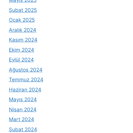
Mayıs 2025
Şubat 2025
Ocak 2025
Aralık 2024
Kasım 2024
Ekim 2024
Eylül 2024
Ağustos 2024
Temmuz 2024
Haziran 2024
Mayıs 2024
Nisan 2024
Mart 2024
Şubat 2024