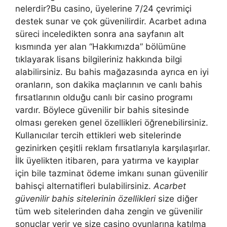
nelerdir?Bu casino, üyelerine 7/24 çevrimiçi
destek sunar ve çok güvenilirdir. Acarbet adına
süreci inceledikten sonra ana sayfanın alt
kısmında yer alan “Hakkımızda” bölümüne
tıklayarak lisans bilgileriniz hakkında bilgi
alabilirsiniz. Bu bahis mağazasında ayrıca en iyi
oranların, son dakika maçlarının ve canlı bahis
fırsatlarının olduğu canlı bir casino programı
vardır. Böylece güvenilir bir bahis sitesinde
olması gereken genel özellikleri öğrenebilirsiniz.
Kullanıcılar tercih ettikleri web sitelerinde
gezinirken çeşitli reklam fırsatlarıyla karşılaşırlar.
İlk üyelikten itibaren, para yatırma ve kayıplar
için bile tazminat ödeme imkanı sunan güvenilir
bahisçi alternatifleri bulabilirsiniz.
Acarbet
güvenilir bahis sitelerinin özellikleri
size diğer
tüm web sitelerinden daha zengin ve güvenilir
sonuçlar verir ve size casino oyunlarına katılma