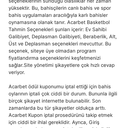
seçeneklerinin sunduğu olasılıklar her zaman
yüksektir. Bu, bahisçilerin canlı bahis ve spor
bahis uygulamaları aracılığıyla karlı bahisler
oynamasına olanak tanır. Acarbet Basketbol
Tahmin Seçenekleri şunları içerir: Ev Sahibi
Galibiyet, Deplasman Galibiyeti, Beraberlik, Alt,
Üst ve Deplasman seçenekleri mevcuttur. Bu
seçenek, siteye üye olmadan program
fiyatlandırma seçeneklerini keşfetmenizi
sağlar.Site yönetimi şikayetlere çok hızlı cevap
veriyor.
Acarbet ödül kuponumu iptal ettiği için bahis
oylarının iptali çok ciddi bir durum. Bununla ilgili
birçok şikayet internette bulunabilir. Son
zamanlarda bu tür şikayetler oldukça arttı.
Acarbet Kupon iptal prosedürünü takip etmek
için ciddi bir ihlal gereklidir. Ayrıca, Giriş