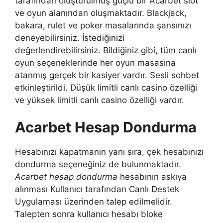
tarafından oluşturulmuş güçlü bir Acarbet slot
ve oyun alanından oluşmaktadır. Blackjack,
bakara, rulet ve poker masalarında şansınızı
deneyebilirsiniz. İstediğinizi
değerlendirebilirsiniz. Bildiğiniz gibi, tüm canlı
oyun seçeneklerinde her oyun masasına
atanmış gerçek bir kasiyer vardır. Sesli sohbet
etkinleştirildi. Düşük limitli canlı casino özelliği
ve yüksek limitli canlı casino özelliği vardır.
Acarbet Hesap Dondurma
Hesabınızı kapatmanın yanı sıra, çek hesabınızı
dondurma seçeneğiniz de bulunmaktadır.
Acarbet hesap dondurma
hesabının askıya
alınması Kullanıcı tarafından Canlı Destek
Uygulaması üzerinden talep edilmelidir.
Talepten sonra kullanıcı hesabı bloke