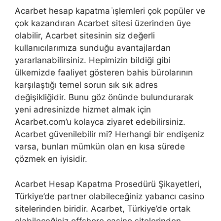
Acarbet hesap kapatma i̇şlemleri çok popüler ve
çok kazandıran Acarbet sitesi üzerinden üye
olabilir, Acarbet sitesinin siz değerli
kullanıcılarımıza sunduğu avantajlardan
yararlanabilirsiniz. Hepimizin bildiği gibi
ülkemizde faaliyet gösteren bahis bürolarının
karşılaştığı temel sorun sık sık adres
değişikliğidir. Bunu göz önünde bulundurarak
yeni adresinizde hizmet almak için
Acarbet.com’u kolayca ziyaret edebilirsiniz.
Acarbet güvenilebilir mi? Herhangi bir endişeniz
varsa, bunları mümkün olan en kısa sürede
çözmek en iyisidir.
Acarbet Hesap Kapatma Prosedürü Şikayetleri,
Türkiye’de partner olabileceğiniz yabancı casino
sitelerinden biridir. Acarbet, Türkiye’de ortak
olabileceğiniz offshore casino sitelerinden