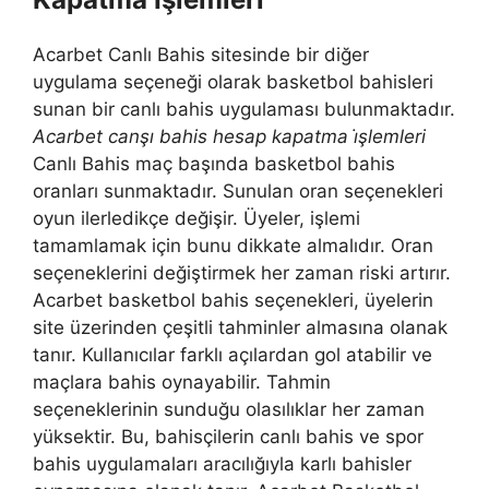
Acarbet Canlı Bahis sitesinde bir diğer
uygulama seçeneği olarak basketbol bahisleri
sunan bir canlı bahis uygulaması bulunmaktadır.
Acarbet canşı bahis hesap kapatma i̇şlemleri
Canlı Bahis maç başında basketbol bahis
oranları sunmaktadır. Sunulan oran seçenekleri
oyun ilerledikçe değişir. Üyeler, işlemi
tamamlamak için bunu dikkate almalıdır. Oran
seçeneklerini değiştirmek her zaman riski artırır.
Acarbet basketbol bahis seçenekleri, üyelerin
site üzerinden çeşitli tahminler almasına olanak
tanır. Kullanıcılar farklı açılardan gol atabilir ve
maçlara bahis oynayabilir. Tahmin
seçeneklerinin sunduğu olasılıklar her zaman
yüksektir. Bu, bahisçilerin canlı bahis ve spor
bahis uygulamaları aracılığıyla karlı bahisler