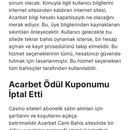
sorum olacak. Konuyla ilgili kullanıcı bilgilerini
internet sitesinden kaldıran internet sitesi,
Acarbet bilgi hesabı kapatılsaydı ne olacağını
merak ediyor. Bu, üye bilgilerinden kaynaklanan
sıkıntıları önleyecektir. Kullanıcı gelecekte bu
sitede tekrar bahis oynamak isterse, bir hesap
açmalı ve kayıt prosedürünü takip etmelidir. Bu
hizmet seçeneklerinin tümü, hesabınızı güvende
tutmak için tasarlanmıştır. Bu hizmet seçenekleri
tüm bahisçiler tarafından kullanılabilir.
Acarbet Ödül Kuponumu
İptal Etti
Casino siteleri abonelik satın alımları için
şartlarını ve koşullarını açıkça
belirtmelidir.Acarbet Canlı Bahis sitesinde bir