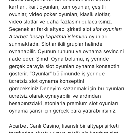
kartları, kart oyunları, tüm oyunlar, çeşitli
oyunlar, video poker oyunları, klasik slotlar,
video slotlar ve daha fazlasını bulacaksınız.
Seçenekler farklı altyapı şirketi slot
slot oyunları
Acarbet hesap kapatma i̇şlemleri
oyunları
sunmaktadır. Slotlar ikili gruplar halinde
oynanabilir. Oyunun ruhunu ve oynama sevincini
ifade eder. Şimdi Oyna bölümü, iş yerinde
gerçek parayla slot oyunları oynama konseptini
gösterir. “Oyunlar” bölümünde iş yerinde
ücretsiz slot oynama konseptini
göreceksiniz.Deneyim kazanmak için bu oyunları
ücretsiz olarak oynayabilir ve ardından
hesabınızdaki jetonlarla premium slot oyunları
oynama şansı için gerçek para yatırabilirsiniz.
Acarbet Canlı Casino, lisanslı bir altyapı şirketi