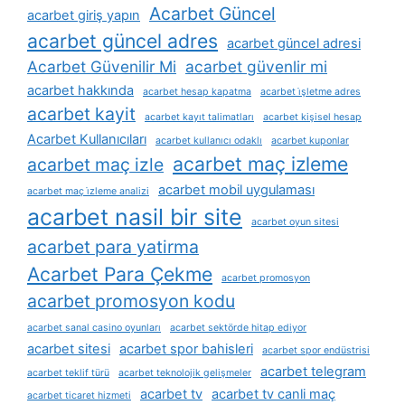
Acarbet Güncel
acarbet giriş yapın
acarbet güncel adres
acarbet güncel adresi
Acarbet Güvenilir Mi
acarbet güvenlir mi
acarbet hakkında
acarbet hesap kapatma
acarbet i̇şletme adres
acarbet kayit
acarbet kayıt talimatları
acarbet kişisel hesap
Acarbet Kullanıcıları
acarbet kullanıcı odaklı
acarbet kuponlar
acarbet maç izleme
acarbet maç izle
acarbet mobil uygulaması
acarbet maç i̇zleme analizi
acarbet nasil bir site
acarbet oyun sitesi
acarbet para yatirma
Acarbet Para Çekme
acarbet promosyon
acarbet promosyon kodu
acarbet sanal casino oyunları
acarbet sektörde hitap ediyor
acarbet sitesi
acarbet spor bahisleri
acarbet spor endüstrisi
acarbet telegram
acarbet teklif türü
acarbet teknolojik gelişmeler
acarbet tv
acarbet tv canli maç
acarbet ticaret hizmeti