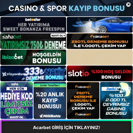
×
Acarbet GİRİŞ İÇİN TIKLAYINIZ!