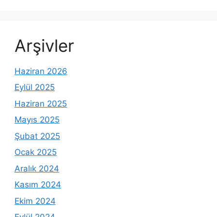
Arşivler
Haziran 2026
Eylül 2025
Haziran 2025
Mayıs 2025
Şubat 2025
Ocak 2025
Aralık 2024
Kasım 2024
Ekim 2024