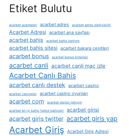
Etiket Bulutu
acarbet adres
acarbet acenteleri
acarbet adres değişikliği
Acarbet Adresi
acarbet ana sayfası
acarbet bahis
acarbet bahis katılımı
acarbet bahis sitesi
acarbet bakara çeşitleri
acarbet bonus
acarbet bonus kriterleri
acarbet canli
acarbet canli maç izle
Acarbet Canlı Bahis
acarbet canlı destek
acarbet casino
acarbet casino oyunları
acarbet casinoları
acarbet com
acarbet dürüst i̇letişim
acarbet girisi
acarbet en i̇yi bahsi futbol bahisleri
acarbet giris yap
acarbet giris twitter
Acarbet Giriş
Acarbet Giriş Adresi