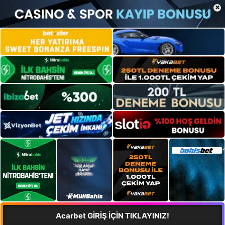
×
Acarbet GİRİŞ İÇİN TIKLAYINIZ!