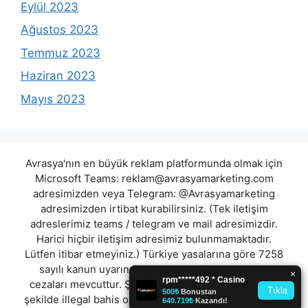
Eylül 2023
Ağustos 2023
Temmuz 2023
Haziran 2023
Mayıs 2023
Avrasya'nın en büyük reklam platformunda olmak için
Microsoft Teams:
reklam@avrasyamarketing.com
adresimizden veya Telegram: @Avrasyamarketing
adresimizden irtibat kurabilirsiniz. (Tek iletişim
adreslerimiz teams / telegram ve mail adresimizdir.
Harici hiçbir iletişim adresimiz bulunmamaktadır.
Lütfen itibar etmeyiniz.) Türkiye yasalarına göre 7258
sayılı kanun uyarınca yasa dışı bahis oynamanın
cezaları mevcuttur. Şu an bulunduğunuz site hiç bir
şekilde illegal bahis oyunları oynatmıyor ve oynamaya