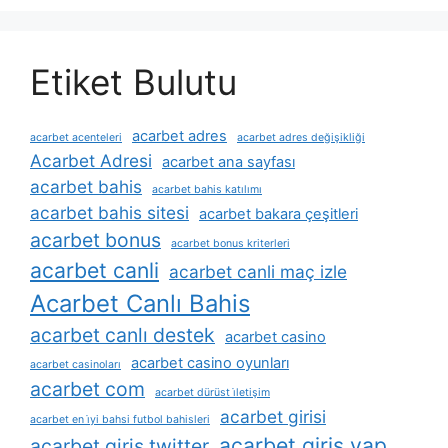
Etiket Bulutu
acarbet adres
acarbet acenteleri
acarbet adres değişikliği
Acarbet Adresi
acarbet ana sayfası
acarbet bahis
acarbet bahis katılımı
acarbet bahis sitesi
acarbet bakara çeşitleri
acarbet bonus
acarbet bonus kriterleri
acarbet canli
acarbet canli maç izle
Acarbet Canlı Bahis
acarbet canlı destek
acarbet casino
acarbet casino oyunları
acarbet casinoları
acarbet com
acarbet dürüst i̇letişim
acarbet girisi
acarbet en i̇yi bahsi futbol bahisleri
acarbet giris yap
acarbet giris twitter