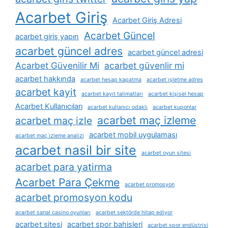
Acarbet Giriş
Acarbet Giriş Adresi
Acarbet Güncel
acarbet giriş yapın
acarbet güncel adres
acarbet güncel adresi
Acarbet Güvenilir Mi
acarbet güvenlir mi
acarbet hakkında
acarbet hesap kapatma
acarbet i̇şletme adres
acarbet kayit
acarbet kayıt talimatları
acarbet kişisel hesap
Acarbet Kullanıcıları
acarbet kullanıcı odaklı
acarbet kuponlar
acarbet maç izleme
acarbet maç izle
acarbet mobil uygulaması
acarbet maç i̇zleme analizi
acarbet nasil bir site
acarbet oyun sitesi
acarbet para yatirma
Acarbet Para Çekme
acarbet promosyon
acarbet promosyon kodu
acarbet sanal casino oyunları
acarbet sektörde hitap ediyor
acarbet sitesi
acarbet spor bahisleri
acarbet spor endüstrisi