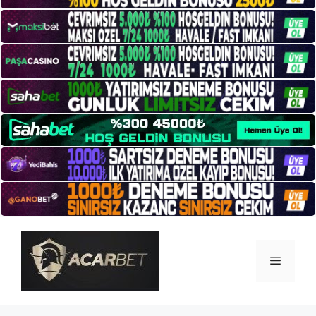
İçeriğe
atla
Menü