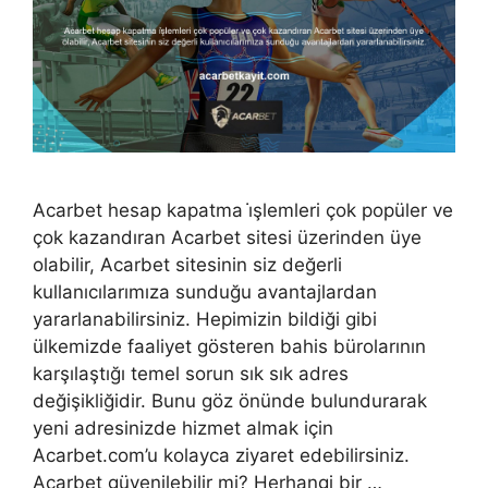
Acarbet hesap kapatma i̇şlemleri çok popüler ve
çok kazandıran Acarbet sitesi üzerinden üye
olabilir, Acarbet sitesinin siz değerli
kullanıcılarımıza sunduğu avantajlardan
yararlanabilirsiniz. Hepimizin bildiği gibi
ülkemizde faaliyet gösteren bahis bürolarının
karşılaştığı temel sorun sık sık adres
değişikliğidir. Bunu göz önünde bulundurarak
yeni adresinizde hizmet almak için
Acarbet.com’u kolayca ziyaret edebilirsiniz.
Acarbet güvenilebilir mi? Herhangi bir …