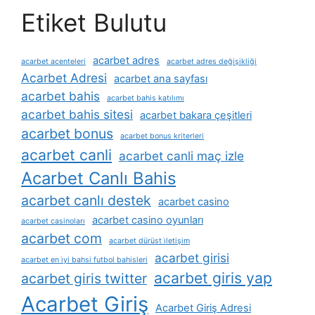
Etiket Bulutu
acarbet adres
acarbet acenteleri
acarbet adres değişikliği
Acarbet Adresi
acarbet ana sayfası
acarbet bahis
acarbet bahis katılımı
acarbet bahis sitesi
acarbet bakara çeşitleri
acarbet bonus
acarbet bonus kriterleri
acarbet canli
acarbet canli maç izle
Acarbet Canlı Bahis
acarbet canlı destek
acarbet casino
acarbet casino oyunları
acarbet casinoları
acarbet com
acarbet dürüst i̇letişim
acarbet girisi
acarbet en i̇yi bahsi futbol bahisleri
acarbet giris yap
acarbet giris twitter
Acarbet Giriş
Acarbet Giriş Adresi