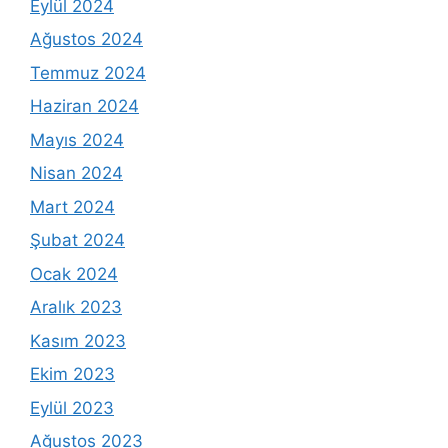
Eylül 2024
Ağustos 2024
Temmuz 2024
Haziran 2024
Mayıs 2024
Nisan 2024
Mart 2024
Şubat 2024
Ocak 2024
Aralık 2023
Kasım 2023
Ekim 2023
Eylül 2023
Ağustos 2023