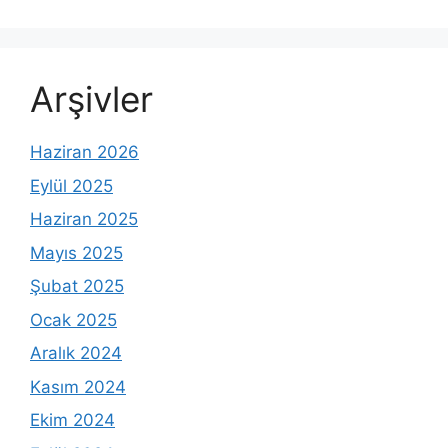
Arşivler
Haziran 2026
Eylül 2025
Haziran 2025
Mayıs 2025
Şubat 2025
Ocak 2025
Aralık 2024
Kasım 2024
Ekim 2024