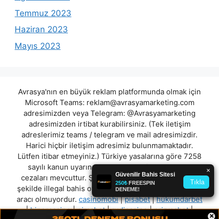
Temmuz 2023
Haziran 2023
Mayıs 2023
Avrasya'nın en büyük reklam platformunda olmak için
Microsoft Teams:
reklam@avrasyamarketing.com
adresimizden veya Telegram: @Avrasyamarketing
adresimizden irtibat kurabilirsiniz. (Tek iletişim
adreslerimiz teams / telegram ve mail adresimizdir.
Harici hiçbir iletişim adresimiz bulunmamaktadır.
Lütfen itibar etmeyiniz.) Türkiye yasalarına göre 7258
sayılı kanun uyarınca yasa dışı bahis oynamanın
cezaları mevcuttur. Şu an bulunduğunuz site hiç bir
şekilde illegal bahis oyunları oynatmıyor ve oynamaya
aracı olmuyordur.
casinomobi
|
pisabet
|
hükümdarbet
|
hipercasino
|
nimabet
|
rudicasino
|
prizmabet
|
×