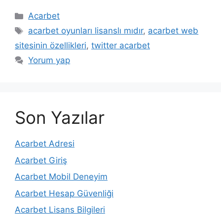
Kategoriler
Acarbet
Etiketler
acarbet oyunları lisanslı mıdır
,
acarbet web
sitesinin özellikleri
,
twitter acarbet
Yorum yap
Son Yazılar
Acarbet Adresi
Acarbet Giriş
Acarbet Mobil Deneyim
Acarbet Hesap Güvenliği
Acarbet Lisans Bilgileri