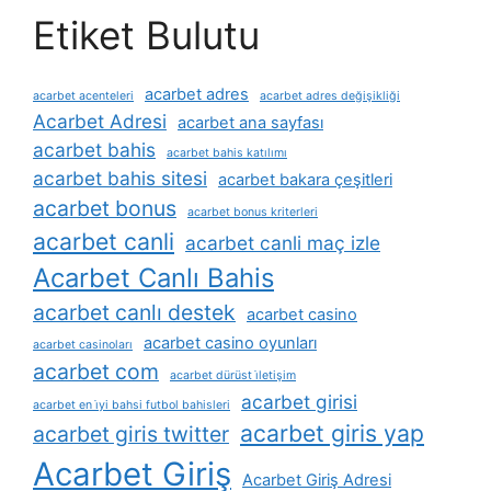
Etiket Bulutu
acarbet adres
acarbet acenteleri
acarbet adres değişikliği
Acarbet Adresi
acarbet ana sayfası
acarbet bahis
acarbet bahis katılımı
acarbet bahis sitesi
acarbet bakara çeşitleri
acarbet bonus
acarbet bonus kriterleri
acarbet canli
acarbet canli maç izle
Acarbet Canlı Bahis
acarbet canlı destek
acarbet casino
acarbet casino oyunları
acarbet casinoları
acarbet com
acarbet dürüst i̇letişim
acarbet girisi
acarbet en i̇yi bahsi futbol bahisleri
acarbet giris yap
acarbet giris twitter
Acarbet Giriş
Acarbet Giriş Adresi