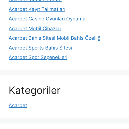
Acarbet Kayıt Talimatları
Acarbet Casino Oyunları Oynama
Acarbet Mobil Cihazlar
Acarbet Bahis Sitesi Mobil Bahis Özelliği
Acarbet Sports Bahis Sitesi
Acarbet Spor Seçenekleri
Kategoriler
Acarbet