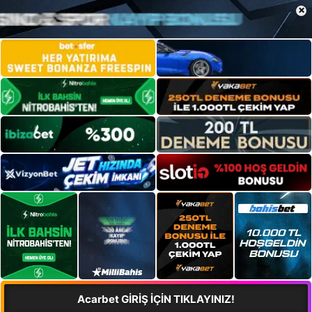
×
Acarbet GİRİŞ İÇİN TIKLAYINIZ!