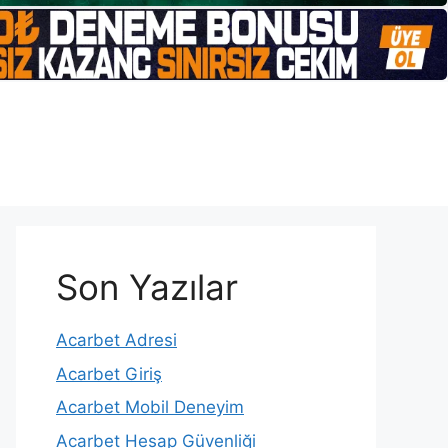
Son Yazılar
Acarbet Adresi
Acarbet Giriş
Acarbet Mobil Deneyim
Acarbet Hesap Güvenliği