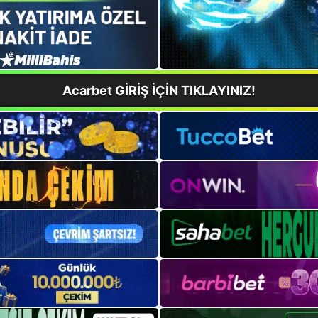
Acarbet GİRİŞ İÇİN TIKLAYINIZ!